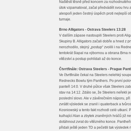
Naštěstí těsně před koncem za rozhodnutého
útok vzpamatoval, začal předvádět svou hru a 
alespoň jeden čestný úspěch proti nejlepší 
turnaje.
Brno Alligators - Ostrava Steelers 13:28
V dalším zápase nastoupili Steelers proti Al
Skupiny B. Alligators začali dobře a hned z p
nerozhodilo, stejný „postup“ zvolili i na Red
tentokrát šlapal na výbornou a obrana Brna ne
vítězství a postup pohlídali až do konce.
Čtvrtfinále: Ostrava Steelers - Prague Pan
Ve čtvrtfinále čekal na Steelers nelehký soupe
Rednecks Bowlu tým Panthers. Po první polov
panteři 14:0. V druhé půlce však Steelers zabra
stav na 14:12. Zdálo se, že Steelers neřekli j
poslední slovo. Ale v závěrečném náporu, př
zvrátit výsledek se zranil i quaterback a tvůrc
Kosniowský a tento fakt rozhodl celé utkaní. 
kulhající Alan a zbytek zraněných hráčů již n
dotáhnout zvrat do vítězného konce. Pantheři
přidali ještě jeden TD a pečetili tak výsledek 