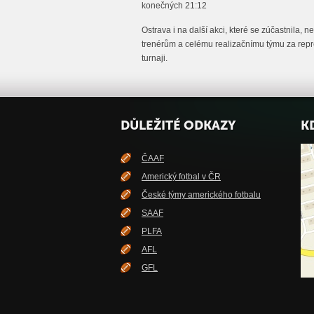
konečných 21:12
Ostrava i na další akci, které se zúčastnila,
trenérům a celému realizačnímu týmu za rep
turnaji.
DŮLEŽITÉ ODKAZY
K
ČAAF
Americký fotbal v ČR
České týmy amerického fotbalu
SAAF
PLFA
AFL
GFL