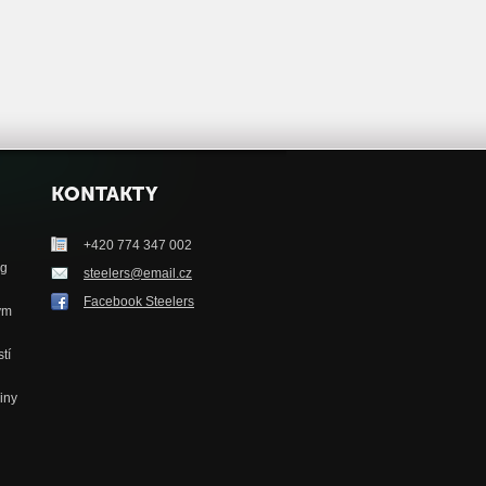
KONTAKTY
+420 774 347 002
ag
steelers@email.cz
Facebook Steelers
tým
tí
iny