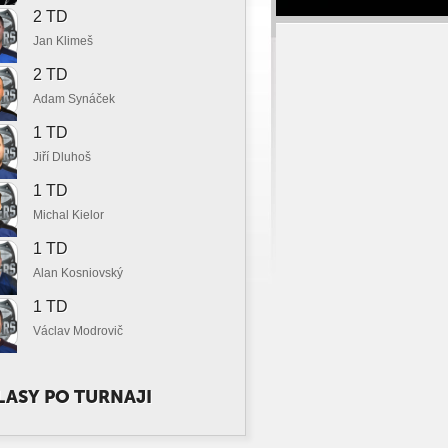
2 TD
Jan Klimeš
2 TD
Adam Synáček
1 TD
Jiří Dluhoš
1 TD
Michal Kielor
1 TD
Alan Kosniovský
1 TD
Václav Modrovič
ASY PO TURNAJI