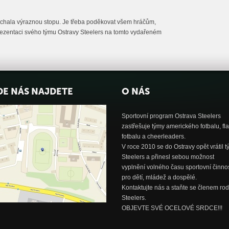
 nechala výraznou stopu. Je třeba poděkovat všem hráčům,
rezentaci svého týmu Ostravy Steelers na tomto vydařeném
DE NÁS NAJDETE
O NÁS
Sportovní program Ostrava Steelers
zastřešuje týmy amerického fotbalu, fl
fotbalu a cheerleaders.
V roce 2010 se do Ostravy opět vrátil 
Steelers a přinesl sebou možnost
vyplnění volného času sportovní činnos
pro dětí, mládež a dospělé.
Kontaktujte nás a staňte se členem rod
Steelers.
OBJEVTE SVÉ OCELOVÉ SRDCE!!!