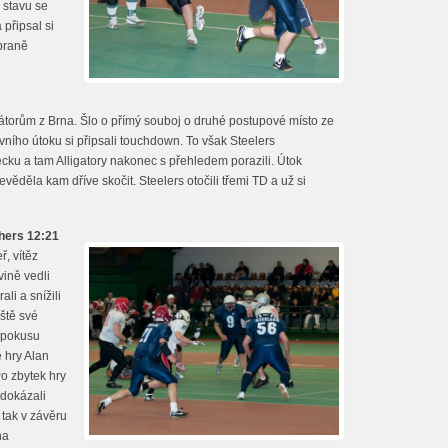
 stavu se
připsal si
obraně
igátorům z Brna. Šlo o přímý souboj o druhé postupové místo ze
rvního útoku si připsali touchdown. To však Steelers
necku a tam Alligatory nakonec s přehledem porazili. Útok
věděla kam dříve skočit. Steelers otočili třemi TD a už si
thers 12:21
ř, vítěz
ině vedli
li a snížili
eště své
i pokusu
e hry Alan
Po zbytek hry
edokázali
 tak v závěru
na