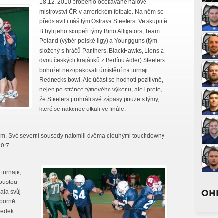
18.12. 2010 proběhlo očekávané halové
mistrovství ČR v americkém fotbale. Na něm se
představil i náš tým Ostrava Steelers. Ve skupině
B byli jeho soupeři týmy Brno Alligators, Team
Poland (výběr polské ligy) a Youngguns (tým
složený s hráčů Panthers, BlackHawks, Lions a
dvou českých krajánků z Berlínu Adler) Steelers
bohužel nezopakovali úmístění na turnaji
Rednecks bowl. Ale účást se hodnotí pozitivně,
nejen po stránce týmového výkonu, ale i proto,
že Steelers prohráli své zápasy pouze s týmy,
které se nakonec utkali ve finále.
ýmem. Své severní sousedy nalomili dvěma dlouhými touchdowny
20:7.
 turnaje,
oustou
OHL
rala svůj
ýborně
ledek.