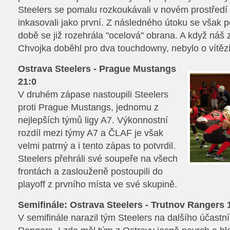
Steelers se pomalu rozkoukávali v novém prostředí 
inkasovali jako první. Z následného útoku se však po
době se již rozehrála "ocelová" obrana. A když náš
Chvojka doběhl pro dva touchdowny, nebylo o vítěz
Ostrava Steelers - Prague Mustangs
21:0
V druhém zápase nastoupili Steelers
proti Prague Mustangs, jednomu z
nejlepších týmů ligy A7. Výkonnostní
rozdíl mezi týmy A7 a ČLAF je však
velmi patrný a i tento zápas to potvrdil.
Steelers přehráli své soupeře na všech
frontách a zaslouženě postoupili do
playoff z prvního místa ve své skupině.
Semifinále: Ostrava Steelers - Trutnov Rangers 
V semifinále narazil tým Steelers na dalšího účastní