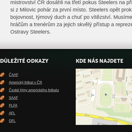
mistrovství ČR dosáhli na třetí pokus Steelers na př
si z Milovic pohár za první místo. Steelers opět prok
bojovnost, týmový duch a chuť po vítězství. Musí
hráčům a trenérům za jejich skvělý přístup a repre
Ostravy Steelers.
DŮLEŽITÉ ODKAZY
KDE NÁS NAJDETE
ČAAF
Americký fotbal v ČR
České týmy amerického fotbalu
SAAF
PLFA
AFL
GFL