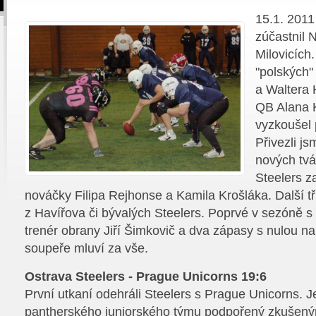
15.1. 2011
zúčastnil 
Milovicích.
"polských
a Waltera 
QB Alana K
vyzkoušel 
Přivezli j
nových tvář
Steelers z
nováčky Filipa Rejhonse a Kamila Krošláka. Další tři 
z Havířova či bývalých Steelers. Poprvé v sezóně s 
trenér obrany Jiří Šimkovič a dva zápasy s nulou na
soupeře mluví za vše.
Ostrava Steelers - Prague Unicorns 19:6
První utkaní odehráli Steelers s Prague Unicorns. J
pantherského juniorského týmu podpořený zkušeným