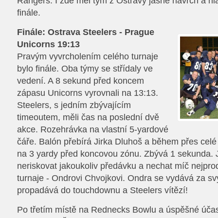
Rangers. I zde měl tým z Ostravy jasně navrch a hl
finále.
Finále: Ostrava Steelers - Prague
Unicorns 19:13
Pravým vyvrcholením celého turnaje
bylo finále. Oba týmy se střídaly ve
vedení. A 8 sekund před koncem
zápasu Unicorns vyrovnali na 13:13.
Steelers, s jedním zbývajícím
timeoutem, měli čas na poslední dvě
akce. Rozehrávka na vlastní 5-yardové
čáře. Balón přebírá Jirka Dluhoš a během přes celé
na 3 yardy před koncovou zónu. Zbývá 1 sekunda. 
neriskovat jakoukoliv předávku a nechat míč nejpro
turnaje - Ondrovi Chvojkovi. Ondra se vydává za sv
propadává do touchdownu a Steelers vítězí!
Po třetím místě na Rednecks Bowlu a úspěšné účas