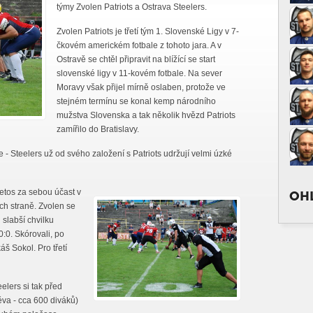
týmy Zvolen Patriots a Ostrava Steelers.
Zvolen Patriots je třetí tým 1. Slovenské Ligy v 7-
čkovém americkém fotbale z tohoto jara. A v
Ostravě se chtěl připravit na blížící se start
slovenské ligy v 11-kovém fotbale. Na sever
Moravy však přijel mírně oslaben, protože ve
stejném termínu se konal kemp národního
mužstva Slovenska a tak několik hvězd Patriots
zamířilo do Bratislavy.
- Steelers už od svého založení s Patriots udržují velmi úzké
 letos za sebou účast v
OHL
ich straně. Zvolen se
 slabší chvilku
0:0. Skórovali, po
š Sokol. Pro třetí
eelers si tak před
ěva - cca 600 diváků)