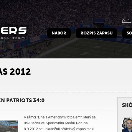
O nás
NÁBOR
ROZPIS ZÁPASŮ
SO
S 2012
N PATRIOTS 34:0
SKÓ
V rámci "Dne s Americkým fotbalem", který se
uskutečnil ve Sportovním Areálu Poruba
8.9.2012 se uskutečnil přátelský zápas mezi