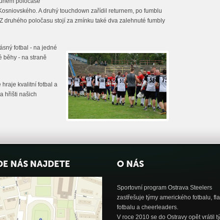
druhém poločase
 Kosniovského. A druhý touchdown zařídil returnem, po fumblu
Z druhého poločasu stojí za zmínku také dva zalehnuté fumbly
rásný fotbal - na jedné
é běhy - na straně
hraje kvalitní fotbal a
 hřišti našich
DE NÁS NAJDETE
O NÁS
Sportovní program Ostrava Steelers
zastřešuje týmy amerického fotbalu, fl
fotbalu a cheerleaders.
V roce 2010 se do Ostravy opět vrátil 