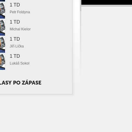
1 TD
Petr Foldyna
1 TD
Michal Kielor
1 TD
Jiří Lička
1 TD
Lukáš Sokol
ASY PO ZÁPASE