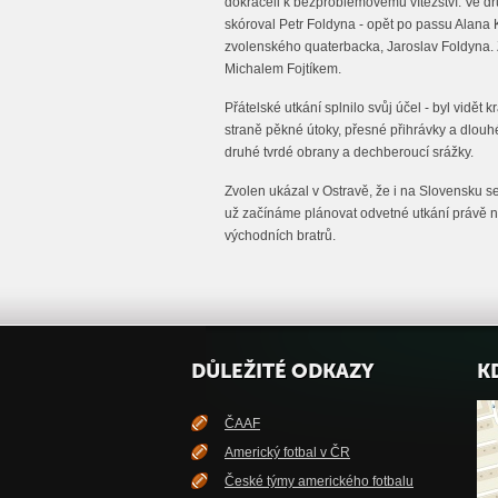
dokráčeli k bezproblémovému vítězství. Ve 
skóroval Petr Foldyna - opět po passu Alana
zvolenského quaterbacka, Jaroslav Foldyna. 
Michalem Fojtíkem.
Přátelské utkání splnilo svůj účel - byl vidět k
straně pěkné útoky, přesné přihrávky a dlouh
druhé tvrdé obrany a dechberoucí srážky.
Zvolen ukázal v Ostravě, že i na Slovensku se 
už začínáme plánovat odvetné utkání právě na
východních bratrů.
DŮLEŽITÉ ODKAZY
K
ČAAF
Americký fotbal v ČR
České týmy amerického fotbalu