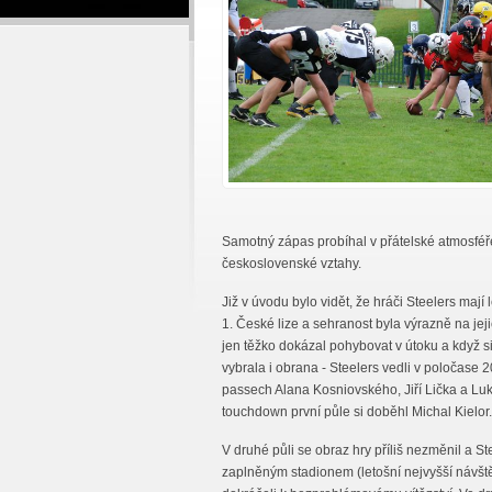
Samotný zápas probíhal v přátelské atmosféře 
československé vztahy.
Již v úvodu bylo vidět, že hráči Steelers mají
1. České lize a sehranost byla výrazně na jej
jen těžko dokázal pohybovat v útoku a když si
vybrala i obrana - Steelers vedli v poločase 2
passech Alana Kosniovského, Jiří Lička a Luká
touchdown první půle si doběhl Michal Kielor.
V druhé půli se obraz hry příliš nezměnil a St
zaplněným stadionem (letošní nejvyšší návšt