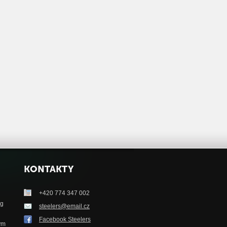
KONTAKTY
+420 774 347 002
ag
steelers@email.cz
Facebook Steelers
tým