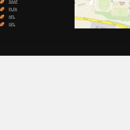
SAAF
PLFA
AFL
GFL