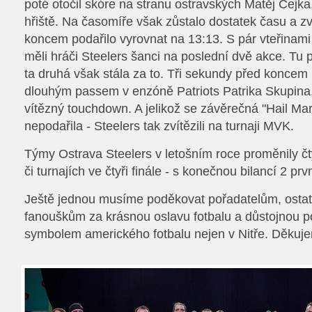
poté otočil skóre na stranu ostravských Matěj Čejka,
hřiště. Na časomíře však zůstalo dostatek času a 
koncem podařilo vyrovnat na 13:13. S pár vteřinam
měli hráči Steelers šanci na poslední dvě akce. Tu p
ta druhá však stála za to. Tři sekundy před konce
dlouhým passem v enzóně Patriots Patrika Skupina,
vítězný touchdown. A jelikož se závěrečná "Hail Ma
nepodařila - Steelers tak zvítězili na turnaji MVK.
Týmy Ostrava Steelers v letošním roce proměnily čty
či turnajích ve čtyři finále - s konečnou bilancí 2 pr
Ještě jednou musíme poděkovat pořadatelům, osta
fanouškům za krásnou oslavu fotbalu a důstojnou po
symbolem amerického fotbalu nejen v Nitře. Děkuj