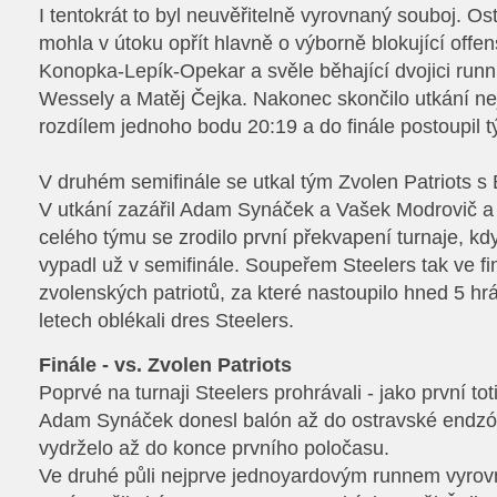
I tentokrát to byl neuvěřitelně vyrovnaný souboj. Os
mohla v útoku opřít hlavně o výborně blokující offen
Konopka-Lepík-Opekar a svěle běhající dvojici run
Wessely a Matěj Čejka. Nakonec skončilo utkání
rozdílem jednoho bodu 20:19 a do finále postoupil t
V druhém semifinále se utkal tým Zvolen Patriots s
V utkání zazářil Adam Synáček a Vašek Modrovič 
celého týmu se zrodilo první překvapení turnaje, kd
vypadl už v semifinále. Soupeřem Steelers tak ve fin
zvolenských patriotů, za které nastoupilo hned 5 hrá
letech oblékali dres Steelers.
Finále - vs. Zvolen Patriots
Poprvé na turnaji Steelers prohrávali - jako první toti
Adam Synáček donesl balón až do ostravské endzón
vydrželo až do konce prvního poločasu.
Ve druhé půli nejprve jednoyardovým runnem vyrov