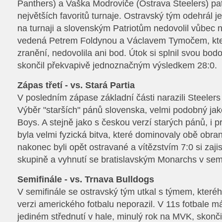
Panthers) a Vaška Modroviče (Ostrava Steelers) pat
největších favoritů turnaje. Ostravský tým odehrál j
na turnaji a slovenským Patriotům nedovolil vůbec 
vedená Petrem Foldynou a Václavem Tymočem, kter
zranění, nedovolila ani bod. Útok si splnil svou bo
skončil překvapivě jednoznačným výsledkem 28:0.
Zápas třetí - vs. Stará Partia
V posledním zápase základní části narazili Steelers
Výběr "starších" pánů slovenska, velmi podobný ja
Boys. A stejně jako s českou verzí starých pánů, i pr
byla velmi fyzická bitva, které dominovaly obě obr
nakonec byli opět ostravané a vítězstvím 7:0 si zajist
skupině a vyhnutí se bratislavským Monarchs v semi
Semifinále - vs. Trnava Bulldogs
V semifinále se ostravský tým utkal s týmem, kteréh
verzi amerického fotbalu neporazil. V 11s fotbale má
jediném střednutí v hale, minulý rok na MVK, skonč