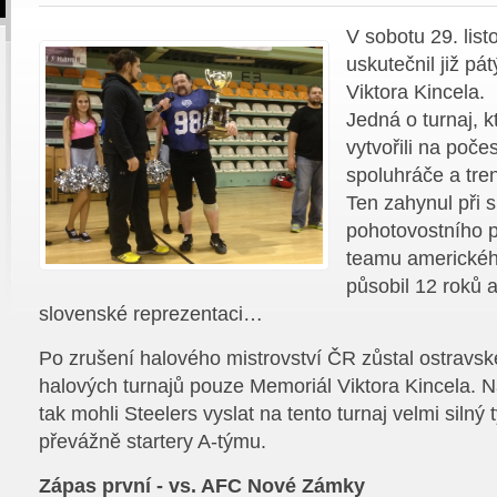
V sobotu 29. lis
uskutečnil již pá
Viktora Kincela.
Jedná o turnaj, k
vytvořili na poč
spoluhráče a tren
Ten zahynul při s
pohotovostního p
teamu amerického
působil 12 roků a
slovenské reprezentaci…
Po zrušení halového mistrovství ČR zůstal ostravs
halových turnajů pouze Memoriál Viktora Kincela. Na
tak mohli Steelers vyslat na tento turnaj velmi silný 
převážně startery A-týmu.
Zápas první - vs. AFC Nové Zámky