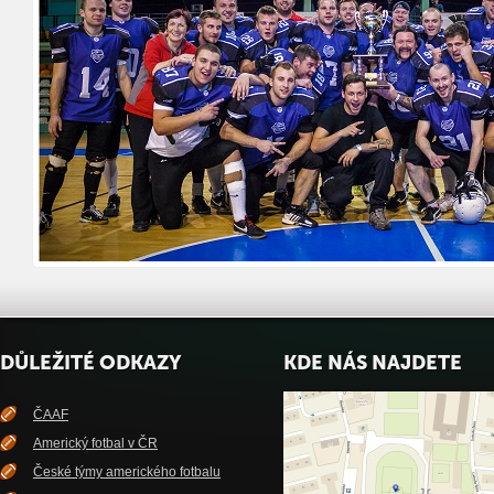
DŮLEŽITÉ ODKAZY
KDE NÁS NAJDETE
ČAAF
Americký fotbal v ČR
České týmy amerického fotbalu