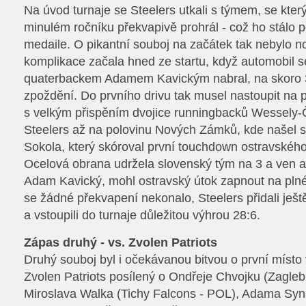
Na úvod turnaje se Steelers utkali s týmem, se kte
minulém ročníku překvapivě prohrál - což ho stálo 
medaile. O pikantní souboj na začátek tak nebylo n
komplikace začala hned ze startu, když automobil se
quaterbackem Adamem Kavickým nabral, na skoro 
zpoždění. Do prvního drivu tak musel nastoupit na 
s velkým přispěním dvojice runningbacků Wessely-
Steelers až na polovinu Nových Zámků, kde našel
Sokola, který skóroval první touchdown ostravského
Ocelová obrana udržela slovenský tým na 3 a ven a p
Adam Kavický, mohl ostravský útok zapnout na plné 
se žádné překvapení nekonalo, Steelers přidali ješ
a vstoupili do turnaje důležitou výhrou 28:6.
Zápas druhý - vs. Zvolen Patriots
Druhý souboj byl i očekávanou bitvou o první místo 
Zvolen Patriots posílený o Ondřeje Chvojku (Zagleb
Miroslava Walka (Tichy Falcons - POL), Adama Sy