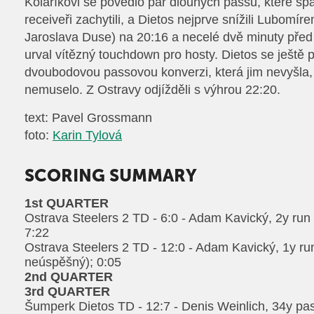
Kolaříkovi se povedlo pár dlouhých passů, které šp
receiveři zachytili, a Dietos nejprve snížili Lubomír
Jaroslava Duse) na 20:16 a necelé dvě minuty pře
urval vítězný touchdown pro hosty. Dietos se ještě p
dvoubodovou passovou konverzi, která jim nevyšla, 
nemuselo. Z Ostravy odjížděli s výhrou 22:20.
text: Pavel Grossmann
foto:
Karin Tylová
SCORING SUMMARY
1st QUARTER
Ostrava Steelers 2 TD - 6:0 - Adam Kavický, 2y run
7:22
Ostrava Steelers 2 TD - 12:0 - Adam Kavický, 1y ru
neúspěšný); 0:05
2nd QUARTER
3rd QUARTER
Šumperk Dietos TD - 12:7 - Denis Weinlich, 34y pas