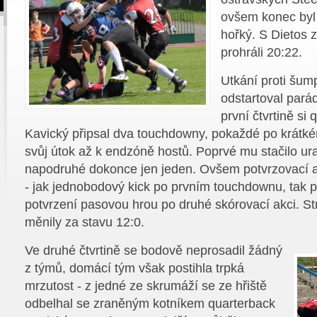
ovšem konec byl
hořký. S Dietos
prohráli 20:22.
Utkání proti šum
odstartoval pará
první čtvrtině si
Kavický připsal dva touchdowny, pokaždé po krátké
svůj útok až k endzóně hostů. Poprvé mu stačilo ura
napodruhé dokonce jen jeden. Ovšem potvrzovací 
- jak jednobodový kick po prvním touchdownu, tak
potvrzení pasovou hrou po druhé skórovací akci. St
měnily za stavu 12:0.
Ve druhé čtvrtině se bodově neprosadil žádný
z týmů, domácí tým však postihla trpká
mrzutost - z jedné ze skrumáží se ze hřiště
odbelhal se zraněným kotníkem quarterback