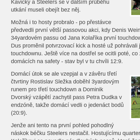
Kavický a Steelers se v dalším průběhu
utkání museli obejít bez něj.
Možná i to hosty probralo - po přestávce
předvedli první větší passovou akci, kdy Denis Wei
34yardovém passu od Jana Kolaříka první touchdow
Dus proměnil potvrzovací kick a hosté už pohrávali 
touchdownu. Ještě více na dostřel se ocitli poté, co
domácích na safety - stav byl v tu chvíli 12:9.
Domácí útok se ale vzepjal a v závěru třetí
čtvrtiny Rostislav Sležka doběhl 3yardovým
runem pro třetí touchdown a Dominik
Dvorský vzápětí zachytil pass Petra Dudka v
endzóně, takže domácí vedli o jedenáct bodů
(20:9).
Jenže ani tento na první pohled pohodlný
náskok béčku Steelers nestačil. Hostujícímu quarte