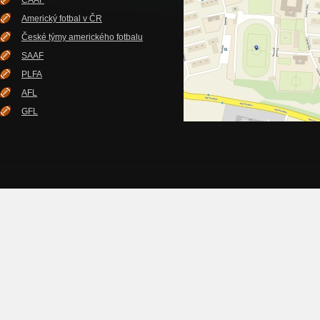
ČAAF
Americký fotbal v ČR
České týmy amerického fotbalu
SAAF
PLFA
AFL
GFL