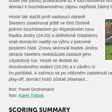
hřiště (88 yardů) prokličkoval až k touchdouwnu! An
domácí k touchdownovému zápisu nepřidali žádný 
Hosté tak stačili proti vadnoucí obraně
Steelers zaskórovat ještě ve třetí čtvrtině
jedním touchdownem po 45yardovém runu
Radka Jindry (24:20) a definitivně Gladiators
vzali domácím naději na výhru v polovině
poslední části. Znovu skóroval Radek Jindra,
obrana Steelers nedokázala zastavit jeho
14yardový run. Hosté se dostali do
dvoubodového vedení (24:26) a v závěru si
ho pohlídali. A zatímco se po vítězném zakleknutí r
play-off, domácí hráči zůstali zklamaní...
text: Pavel Grossmann
foto:
Karin Tylová
SCORING SUMMARY