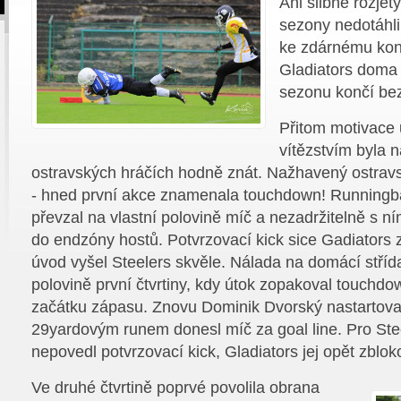
Ani slibně rozjet
sezony nedotáhli
ke zdárnému kon
Gladiators doma 
sezonu končí bez
Přitom motivace 
vítězstvím byla 
ostravských hráčích hodně znát. Nažhavený ostrav
- hned první akce znamenala touchdown! Runningb
převzal na vlastní polovině míč a nezadržitelně s ní
do endzóny hostů. Potvrzovací kick sice Gadiators zb
úvod vyšel Steelers skvěle. Nálada na domácí střída
polovině první čtvrtiny, kdy útok zopakoval touchdo
začátku zápasu. Znovu Dominik Dvorský nastartova
29yardovým runem donesl míč za goal line. Pro Ste
nepovedl potvrzovací kick, Gladiators jej opět zbloko
Ve druhé čtvrtině poprvé povolila obrana