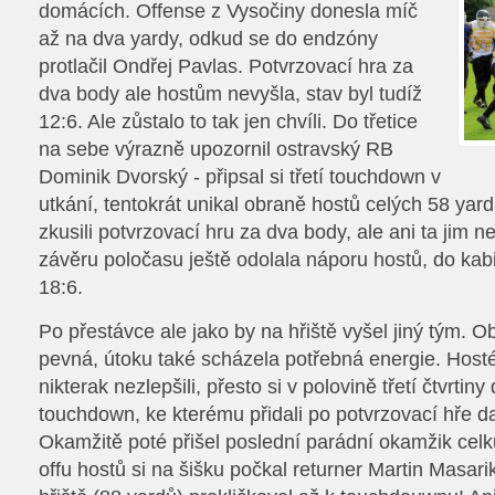
domácích. Offense z Vysočiny donesla míč
až na dva yardy, odkud se do endzóny
protlačil Ondřej Pavlas. Potvrzovací hra za
dva body ale hostům nevyšla, stav byl tudíž
12:6. Ale zůstalo to tak jen chvíli. Do třetice
na sebe výrazně upozornil ostravský RB
Dominik Dvorský - připsal si třetí touchdown v
utkání, tentokrát unikal obraně hostů celých 58 yard
zkusili potvrzovací hru za dva body, ale ani ta jim 
závěru poločasu ještě odolala náporu hostů, do kabi
18:6.
Po přestávce ale jako by na hřiště vyšel jiný tým. O
pevná, útoku také scházela potřebná energie. Hosté 
nikterak nezlepšili, přesto si v polovině třetí čtvrtiny
touchdown, ke kterému přidali po potvrzovací hře da
Okamžitě poté přišel poslední parádní okamžik celku
offu hostů si na šišku počkal returner Martin Masari