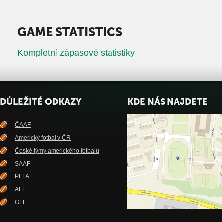
GAME STATISTICS
Kompletní zápasové statistiky
DŮLEŽITÉ ODKAZY
KDE NÁS NAJDETE
ČAAF
Americký fotbal v ČR
České týmy amerického fotbalu
SAAF
PLFA
AFL
GFL