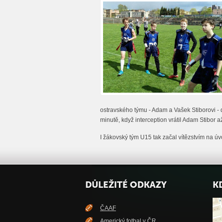
ostravského týmu - Adam a Vašek Stiborovi - d
minutě, když interception vrátil Adam Stibor 
I žákovský tým U15 tak začal vítězstvím na úv
DŮLEŽITÉ ODKAZY
K
ČAAF
Americký fotbal v ČR