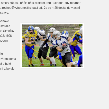
safety zápasu přišlo při kickoff returnu Bulldogs, kdy returner
rozhodčí vyhodnotili situaci tak, že se hráč dostal do vlastní
stravu.
a běhové
staral o
ího Šimečky
ůže těšit
chdown
tím
tí týden doma
at o holé
ává a bojuje