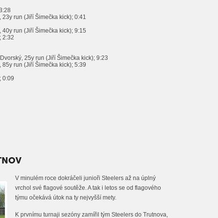
 3:28
 23y run (Jiří Šimečka kick); 0:41
 40y run (Jiří Šimečka kick); 9:15
; 2:32
 Dvorský, 25y run (Jiří Šimečka kick); 9:23
 85y run (Jiří Šimečka kick); 5:39
; 0:09
UTNOV
V minulém roce dokráčeli junioři Steelers až na úplný
vrchol své flagové soutěže. A tak i letos se od flagového
týmu očekává útok na ty nejvyšší mety.
K prvnímu turnaji sezóny zamířil tým Steelers do Trutnova,