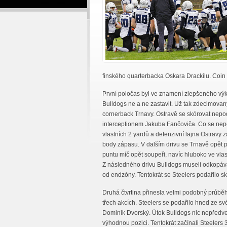
finského quarterbacka Oskara Drackilu. Coin t
První poločas byl ve znamení zlepšeného vý
Bulldogs ne a ne zastavit. Už tak zdecimovaný 
cornerback Trnavy. Ostravě se skórovat nepod
interceptionem Jakuba Fančoviča. Co se nepod
vlastních 2 yardů a defenzivní lajna Ostravy z
body zápasu. V dalším drivu se Trnavě opět po
puntu míč opět soupeři, navíc hluboko ve vla
Z následného drivu Bulldogs museli odkopávat 
od endzóny. Tentokrát se Steelers podařilo s
Druhá čtvrtina přinesla velmi podobný průběh
třech akcích. Steelers se podařilo hned ze sv
Dominik Dvorský. Útok Bulldogs nic nepředved
výhodnou pozici. Tentokrát začínali Steelers