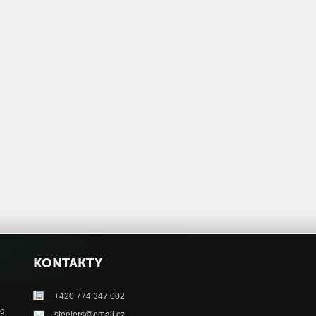
KONTAKTY
+420 774 347 002
ag
steelers@email.cz