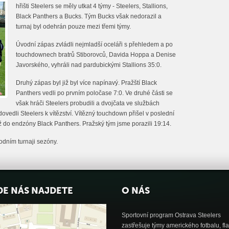
hřišti Steelers se měly utkat 4 týmy - Steelers, Stallions,
Black Panthers a Bucks. Tým Bucks však nedorazil a
turnaj byl odehrán pouze mezi třemi týmy.
Úvodní zápas zvládli nejmladší oceláři s přehledem a po
touchdownech bratrů Stiborovců, Davida Hoppa a Denise
Javorského, vyhráli nad pardubickými Stallions 35:0.
Druhý zápas byl již byl více napínavý. Pražští Black
Panthers vedli po prvním poločase 7:0. Ve druhé části se
však hráči Steelers probudili a dvojčata ve službách
ovedli Steelers k vítězství. Vítězný touchdown přišel v poslední
až do endzóny Black Panthers. Pražský tým jsme porazili 19:14.
odním turnaji sezóny.
DE NÁS NAJDETE
O NÁS
Sportovní program Ostrava Steelers
zastřešuje týmy amerického fotbalu, fl