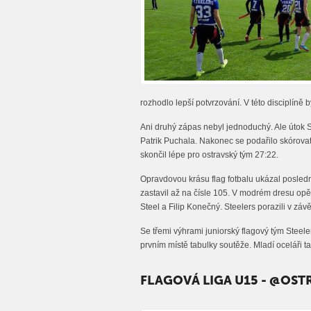
rozhodlo lepší potvrzování. V této disciplíně b
Ani druhý zápas nebyl jednoduchý. Ale útok Ste
Patrik Puchala. Nakonec se podařilo skórovat 
skončil lépe pro ostravský tým 27:22.
Opravdovou krásu flag fotbalu ukázal posledn
zastavil až na čísle 105. V modrém dresu opě
Steel a Filip Konečný. Steelers porazili v z
Se třemi výhrami juniorský flagový tým Steeler
prvním místě tabulky soutěže. Mladí oceláři ta
FLAGOVÁ LIGA U15 - @OST