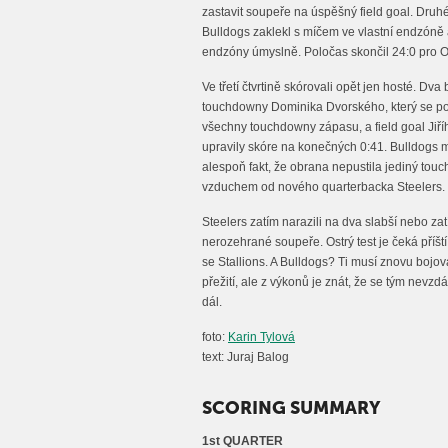
zastavit soupeře na úspěšný field goal. Druhé 
Bulldogs zaklekl s míčem ve vlastní endzóně a 
endzóny úmyslně. Poločas skončil 24:0 pro O
Ve třetí čtvrtině skórovali opět jen hosté. Dv
touchdowny Dominika Dvorského, který se po
všechny touchdowny zápasu, a field goal Jiř
upravily skóre na konečných 0:41. Bulldogs m
alespoň fakt, že obrana nepustila jediný tou
vzduchem od nového quarterbacka Steelers.
Steelers zatím narazili na dva slabší nebo za
nerozehrané soupeře. Ostrý test je čeká příš
se Stallions. A Bulldogs? Ti musí znovu bojov
přežití, ale z výkonů je znát, že se tým nevzd
dál.
foto:
Karin Tylová
text: Juraj Balog
SCORING SUMMARY
1st QUARTER