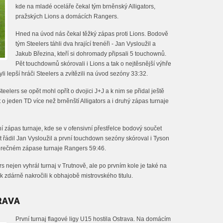
kde na mladé oceláře čekal tým brněnský Alligators,
pražských Lions a domácích Rangers.
Hned na úvod nás čekal těžký zápas proti Lions. Bodově
tým Steelers táhli dva hrající trenéři - Jan Vysloužil a
Jakub Březina, kteří si dohromady připsali 5 touchownů.
Pět touchdownů skórovali i Lions a tak o nejtěsnější výhře
yli lepší hráči Steelers a zvítězili na úvod sezóny 33:32.
elers se opět mohl opřít o dvojici J+J a k nim se přidal ještě
o jeden TD více než brněnští Alligators a i druhý zápas turnaje
í zápas turnaje, kde se v ofensivní přestřelce bodový součet
t řádil Jan Vysloužil a první touchdown sezóny skóroval i Tyson
ávěrečném zápase turnaje Rangers 59:46.
s nejen vyhrál turnaj v Trutnově, ale po prvním kole je také na
k zdárně nakročili k obhajobě mistrovského titulu.
RAVA
První turnaj flagové ligy U15 hostila Ostrava. Na domácím