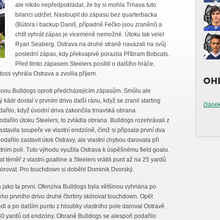
ale nikdo nepředpokládal, že by si mohla Trnava tuto
bilanci udržet. Nastoupit do zápasu bez quarterbacka
(Bútora i backup Daniš, případně Fečko jsou zranění) a
chtít vyhrát zápas je víceméně nemožné. Útoku tak velel
Ryan Seaberg. Ostrava na druhé straně navázali na svůj
poslední zápas, kdy překvapivě porazila Příbram Bobcats.
Před tímto zápasem Steelers posílili o dalšího hráče,
oss vyhrála Ostrava a zvolila příjem.
OHL
konu Bulldogs oproti předcházejícím zápasům. Smůlu ale
kádr dostal v prvním drivu další ránu, když se zranil starting
článek
ařilo, když úvodní driva zakončila trnavská obrana
ařilo útoku Steelers, to zvládla obrana. Bulldogs rozehrávali z
astavila soupeře ve vlastní endzóně, čímž si připsala první dva
dařilo zastavit útok Ostravy, ale vlastní chybou darovala při
stním poli. Tuto výhodu využila Ostrava k úspěšnému field goalu.
téměř z vlastní goalline a Steelers vrátili punt až na 25 yardů
kórovat. Pro touchdown si doběhl Dominik Dvorský.
 jako ta první. Ofenzíva Bulldogs byla většinou vyhnána po
ého prvního drivu druhé čtvrtiny skórovat touchdown. Opět
l a po dalším puntu z hloubky vlastního pole daroval Ostravě
 30 yardů od endzóny. Obraně Bulldogs se alespoň podařilo