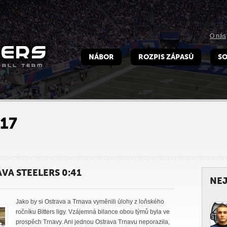
O nás
NÁBOR
ROZPIS ZÁPASŮ
SO
017
VA STEELERS 0:41
NEJ
Jako by si Ostrava a Trnava vyměnili úlohy z loňského
ročníku Bitters ligy. Vzájemná bilance obou týmů byla ve
prospěch Trnavy. Ani jednou Ostrava Trnavu neporazila,