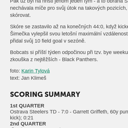
Pak už byl na hřišti jenom jeden tým - a to obrana S
nechávala míče pro svůj útok na takových pozicích, 
skórovat.
Skóre se zastavilo až na konečných 44:0, když kicke
Šimečka vylepšil svou letošní maximální vzdálenos
přidal svůj 10 field goal v sezóně.
Bobcats si příští týden odpočinou při tzv. bye week
zkouška z nejtěžších - Black Panthers.
foto:
Karin Tylová
text: Jan Klimeš
SCORING SUMMARY
1st QUARTER
Ostrava Steelers TD - 7:0 - Garrett Griffeth, 60y pun
kick); 0:21
2nd QUARTER