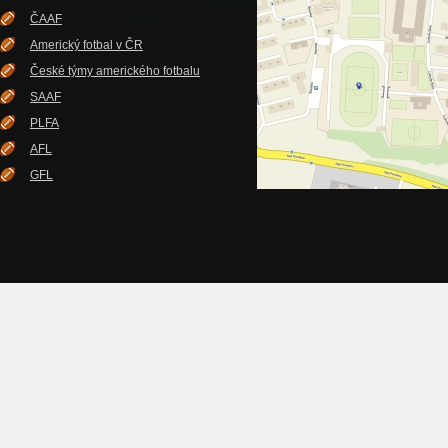
ČAAF
Americký fotbal v ČR
České týmy amerického fotbalu
SAAF
PLFA
AFL
GFL