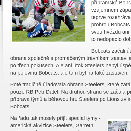
příbramské Bobc
vzájemném zápa
teprve rozehrával
prohrou Bobcats 
svou hvězdu ani 
to nedopadlo dob
Bobcats začali ú
obrana společně s promáčeným trávníkem zastavila
po třech pokusech. Ale ani útok Steelers nebyl úspěš
na polovinu Bobcats, ale tam byl na také zastaven.
Poté tradičně úřadovala obrana Steelers, které zat
pouze RB Petr Datel. Na druhou stranu se začala pr
příprava týmů a běhovou hru Steelers po Lions zvlád
Bobcats.
Na řadu tak musely přijít special týmy -
americká akvizice Steelers, Garreth