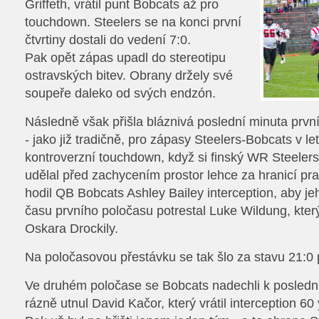
Griffeth, vrátil punt Bobcats až pro
touchdown. Steelers se na konci první
čtvrtiny dostali do vedení 7:0.
Pak opět zápas upadl do stereotipu
ostravských bitev. Obrany držely své
soupeře daleko od svých endzón.
Následně však přišla bláznivá poslední minuta prvn
- jako již tradičně, pro zápasy Steelers-Bobcats v le
kontroverzní touchdown, když si finský WR Steele
udělal před zachycením prostor lehce za hranicí pra
hodil QB Bobcats Ashley Bailey interception, aby j
času prvního poločasu potrestal Luke Wildung, který
Oskara Drockily.
Na poločasovou přestávku se tak šlo za stavu 21:0 
Ve druhém poločase se Bobcats nadechli k poslední
rázně utnul David Kačor, který vrátil interception 6