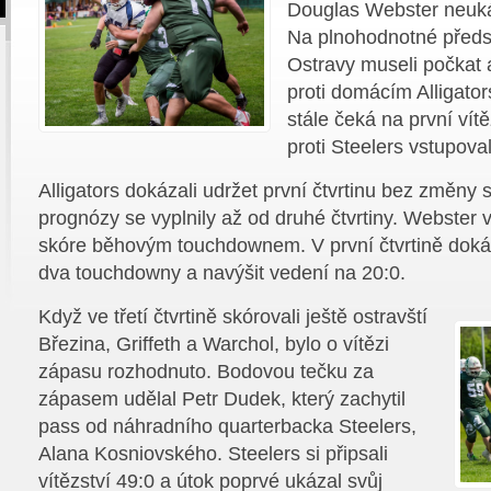
Douglas Webster neuká
Na plnohodnotné předst
Ostravy museli počkat 
proti domácím Alligato
stále čeká na první vít
proti Steelers vstupoval
Alligators dokázali udržet první čtvrtinu bez změny
prognózy se vyplnily až od druhé čtvrtiny. Webster 
skóre běhovým touchdownem. V první čtvrtině dokáza
dva touchdowny a navýšit vedení na 20:0.
Když ve třetí čtvrtině skórovali ještě ostravští
Březina, Griffeth a Warchol, bylo o vítězi
zápasu rozhodnuto. Bodovou tečku za
zápasem udělal Petr Dudek, který zachytil
pass od náhradního quarterbacka Steelers,
Alana Kosniovského. Steelers si připsali
vítězství 49:0 a útok poprvé ukázal svůj