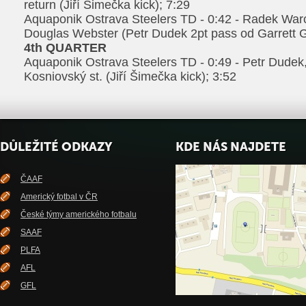
return (Jiří Šimečka kick); 7:29
Aquaponik Ostrava Steelers TD - 0:42 - Radek War
Douglas Webster (Petr Dudek 2pt pass od Garrett Gr
4th QUARTER
Aquaponik Ostrava Steelers TD - 0:49 - Petr Dudek
Kosniovský st. (Jiří Šimečka kick); 3:52
DŮLEŽITÉ ODKAZY
KDE NÁS NAJDETE
ČAAF
Americký fotbal v ČR
České týmy amerického fotbalu
SAAF
PLFA
AFL
GFL