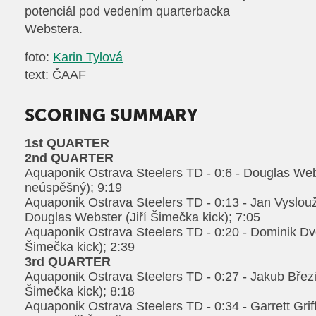
potenciál pod vedením quarterbacka
Webstera.
foto:
Karin Tylová
text: ČAAF
SCORING SUMMARY
1st QUARTER
2nd QUARTER
Aquaponik Ostrava Steelers TD - 0:6 - Douglas Webs
neúspěšný); 9:19
Aquaponik Ostrava Steelers TD - 0:13 - Jan Vyslouž
Douglas Webster (Jiří Šimečka kick); 7:05
Aquaponik Ostrava Steelers TD - 0:20 - Dominik Dvo
Šimečka kick); 2:39
3rd QUARTER
Aquaponik Ostrava Steelers TD - 0:27 - Jakub Březin
Šimečka kick); 8:18
Aquaponik Ostrava Steelers TD - 0:34 - Garrett Griff