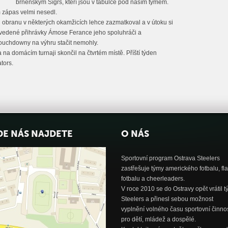
brněnským Sígrs, kteří jsou v tabulce pod naším týmem.
m zápas velmi nesedl.
u obranu v některých okamžicích lehce zazmatkoval a v útoku si
Povedené přihrávky Ámose Ferance jeho spoluhráči a
touchdowny na výhru stačit nemohly.
 na domácím turnaji skončil na čtvrtém místě. Příští týden
tors.
DE NÁS NAJDETE
O NÁS
Sportovní program Ostrava Steelers
zastřešuje týmy amerického fotbalu, fl
fotbalu a cheerleaders.
V roce 2010 se do Ostravy opět vrátil 
Steelers a přinesl sebou možnost
vyplnění volného času sportovní činnos
pro dětí, mládež a dospělé.