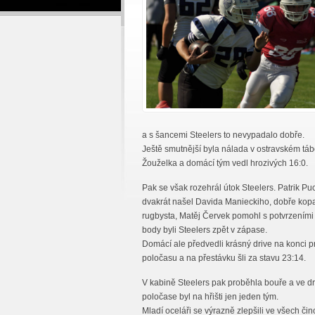
a s šancemi Steelers to nevypadalo dobře.
Ještě smutnější byla nálada v ostravském tábo
Žouželka a domácí tým vedl hrozivých 16:0.
Pak se však rozehrál útok Steelers. Patrik Pu
dvakrát našel Davida Manieckiho, dobře kopaj
rugbysta, Matěj Červek pomohl s potvrzeními
body byli Steelers zpět v zápase.
Domácí ale předvedli krásný drive na konci p
poločasu a na přestávku šli za stavu 23:14.
V kabině Steelers pak proběhla bouře a ve 
poločase byl na hřišti jen jeden tým.
Mladí oceláři se výrazně zlepšili ve všech čin