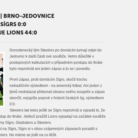
 | BRNO-JEDOVNICE
SÍGRS 0:0
E LIONS 44:0
Dorostenecký tým Steelers po domácím turnaji odjel do
Jedovnic k další části své soutěže. Velmi důležité v
postupových kalkulacích o případném postupu do finále
bylo neprohrát ani jeden zápas a to se i povedlo.
První zápas, proti domácím Sígrs, skočil trochu
netradičním výsledkem - na americký fotbal. Ani jeden z
týmů nedokázal překonat obranu svého soupeře a zápas
skončil, nejspíše poprvé v historii českých lig, výsledkem
0:0.
Steelers tak letos ještě se Sígrs neprohrál a vypadá to, že
stup do finále. Jelikož pražští Lions vypadají na začátek soutěže
y Sígrs, Gladiators a Steelers.
át na Sígrs, Sígrs si v obou vzájemných zápasech poradili s
elers. No máme se jistě na co těšit.