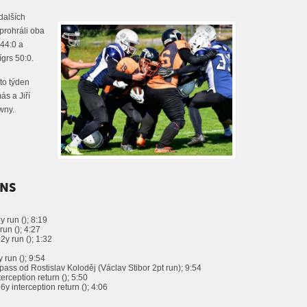
dalších
prohráli oba
 44:0 a
ígrs 50:0.
to týden
ás a Jiří
wny.
ONS
 run (); 8:19
run (); 4:27
2y run (); 1:32
 run (); 9:54
pass od Rostislav Koloděj (Václav Stibor 2pt run); 9:54
terception return (); 5:50
y interception return (); 4:06