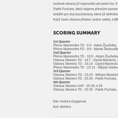
ocelová obrana již nepovolila ani jeden bo. A 
Patrik Puchala, který nejprve přesným passem
doběhl pro dva touchdowny, které již definitiv
Když navíc obrana přidala i jedno safety, zvítě
SCORING SUMMARY
1st Quarter
Přerov Mammoths TD - 6:0 - Adam Žouželka, 1
Přerov Mammoths FG - 9:0 - Marek Školoudík,
2nd Quarter
Přerov Mammoths TD - 16:0 - Adam Žouželka, 
Ostrava Steelers TD - 16:7 - David Maniecki, 
Ostrava Steelers TD - 16:14 - David Maniecki,
Přerov Mammoths TD - 23:14 - Štěpán Hartman
3rd Quarter
Ostrava Steelers TD - 23:20 - William Bendin
Ostrava Steelers TD - 25:26 - Patrik Puchala, 
4th Quarter
Ostrava Steelers SAF - 25:28; 4:28
Ostrava Steelers TD - 25:35 - Patrik Puchala,
foto: Andrea Grygarová
text: steelers