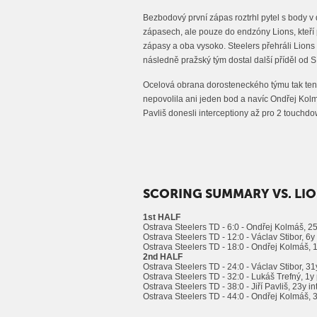
Bezbodový první zápas roztrhl pytel s body v 
zápasech, ale pouze do endzóny Lions, kteří 
zápasy a oba vysoko. Steelers přehráli Lions
následně pražský tým dostal další příděl od S
Ocelová obrana dorosteneckého týmu tak ten
nepovolila ani jeden bod a navíc Ondřej Kolm
Pavliš donesli interceptiony až pro 2 touchdo
SCORING SUMMARY VS. LI
1st HALF
Ostrava Steelers TD - 6:0 - Ondřej Kolmáš, 25y
Ostrava Steelers TD - 12:0 - Václav Stibor, 6y 
Ostrava Steelers TD - 18:0 - Ondřej Kolmáš, 1
2nd HALF
Ostrava Steelers TD - 24:0 - Václav Stibor, 31y
Ostrava Steelers TD - 32:0 - Lukáš Trefný, 1y 
Ostrava Steelers TD - 38:0 - Jiří Pavliš, 23y in
Ostrava Steelers TD - 44:0 - Ondřej Kolmáš, 36