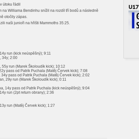
v útoku řádil
U17
 na Williama Bendinhu snížil na rozdíl tří bodů a následně
ně otočily zápas.
zili naši junioři na hřišti Mammoths 35:25.
4y run (kick neúspěšný); 9:11
 34y; 2:00
55y run (Marek Školoudík kick); 10:12
22y pass od Patrik Puchala (Matěj Červek kick); 7:08
 34y pass od Patrik Puchala (Matěj Červek kick); 2:02
, 29y run (Marek Školoudík kick); 0:11
ha, 14y pass od Patrik Puchala (kick neúspěšný); 9:04
14y run (2pt return obrany); 2:36
 13y run (Matěj Červek kick); 1:27