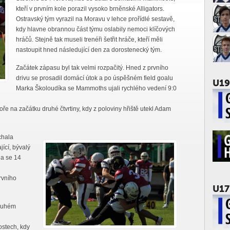
kteří v prvním kole porazil vysoko brněnské Alligators.
Ostravský tým vyrazil na Moravu v lehce prořídlé sestavě,
kdy hlavne obrannou část týmu oslabily nemoci klíčových
hráčů. Stejně tak museli trenéři šetřit hráče, kteří měli
nastoupit hned následující den za dorostenecký tým.
Začátek zápasu byl tak velmi rozpačitý. Hned z prvního
drivu se prosadil domácí útok a po úspěšném field goalu
U19
Marka Školoudíka se Mammoths ujali rychlého vedení 9:0
ře na začátku druhé čtvrtiny, kdy z poloviny hřiště utekl Adam
chala
ící, bývalý
 a se 14
rvního
U17
druhém
ostech, kdy