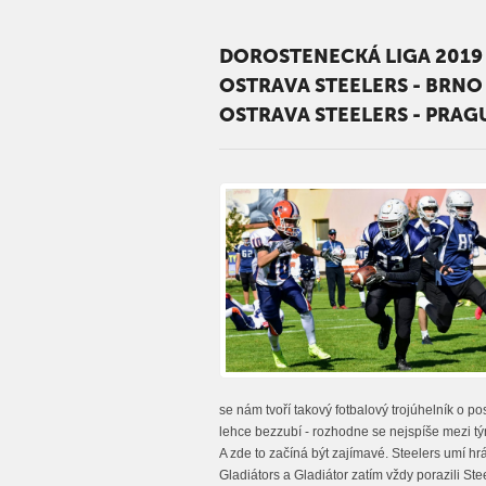
DOROSTENECKÁ LIGA 2019
OSTRAVA STEELERS - BRNO 
OSTRAVA STEELERS - PRAGU
se nám tvoří takový fotbalový trojúhelník o po
lehce bezzubí - rozhodne se nejspíše mezi tým
A zde to začíná být zajímavé. Steelers umí hr
Gladiátors a Gladiátor zatím vždy porazili Ste