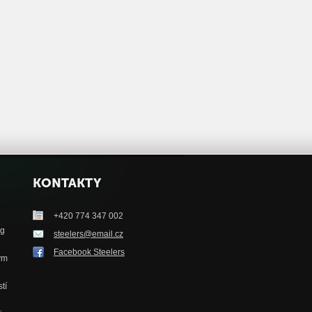
KONTAKTY
+420 774 347 002
ag
steelers@email.cz
Facebook Steelers
tým
tí