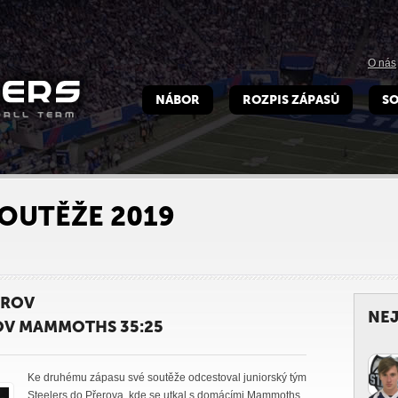
O nás
NÁBOR
ROZPIS ZÁPASŮ
SO
OUTĚŽE 2019
EROV
NEJ
ROV MAMMOTHS 35:25
Ke druhému zápasu své soutěže odcestoval juniorský tým
Steelers do Přerova, kde se utkal s domácími Mammoths,