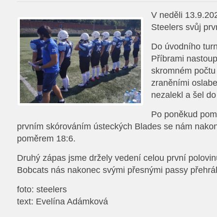
V neděli 13.9.20
Steelers svůj prv
Do úvodního turn
Příbrami nastoup
skromném počtu 9
zraněními oslabe
nezalekl a šel do
Po poněkud poma
prvním skórováním ústeckých Blades se nám nakone
poměrem 18:6.
Druhý zápas jsme držely vedení celou první polovin
Bobcats nás nakonec svými přesnými passy přehrál
foto: steelers
text: Evelína Adámková