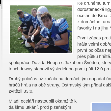
Ke druhému turna
dorostenecké ligy
oceláři do Brna.
z domácího turnaj
favority i na jihu
První zápas prot
hrála velmi dobře
první poločas ne
přes půlku hřiště
spolupráce Davida Hoppa s Jakubem Švédou, kter
touchdowny stanovil výsledek po první půli 12:0 pro
Druhý poločas už začala na domácí tým dopadat úna
hráčů hrála na obě strany. Ostravský tým přidal dal
zvítězil 33:0.
Mladí oceláři nastoupili okamžitě k
dalšímu utkání, proti plzeňským