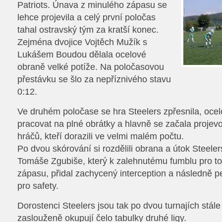
Patriots. Únava z minulého zápasu se
lehce projevila a celý první poločas
tahal ostravský tým za kratší konec.
Zejména dvojice Vojtěch Mužík s
Lukášem Boudou dělala ocelové
obraně velké potíže. Na poločasovou
přestávku se šlo za nepříznivého stavu
0:12.
Ve druhém poločase se hra Steelers zpřesnila, oce
pracovat na plné obrátky a hlavně se začala proje
hráčů, kteří dorazili ve velmi malém počtu.
Po dvou skórování si rozdělili obrana a útok Steel
Tomáše Zgubiše, který k zalehnutému fumblu pro t
zápasu, přidal zachycený interception a následně 
pro safety.
Dorostenci Steelers jsou tak po dvou turnajích stál
zaslouženě okupují čelo tabulky druhé ligy.