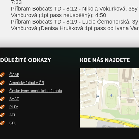
7:33
Příbram Bobcats TD - 8:12 - Nikola Vokurková, 35y
Vančurová (1pt pass neúspěšný); 4:50
Příbram Bobcats TD - 8:19 - Lucie Černohorská, 3y
Vančurová (Denisa Hrušková 1pt pass od Ivana Van
DŮLEŽITÉ ODKAZY
KDE NÁS NAJDETE
ČAAF
Americký fotbal v ČR
České týmy amerického fotbalu
SAAF
PLFA
AFL
GFL