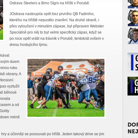
Ostrava Steelers a Brno Sígrs na hřišti v Porubě.
JOstrava nastoupila opět bez prvního QB Fadiniho,
kterého na hřiště nepustilo zranění. Na druhé straně, i
přes vyloučení v minulém zápase, byl připraven Webster.
Speciálně pro něj to byl velmi specifický zápas, když se
po roce opět vrátil na trávník v Porubě, tentokrát ovšem v
dresu hostujícího týmu.
ekávat
mi svým duem
esnou ruku
obě obrany. A
efensivní
pas vyztužil
ali běhové
vovala
ápasem a od
Golity
chdown méně
DO
NEJ
hry a účinněji se posouvali po hřišti. Jeden takový drive se jim