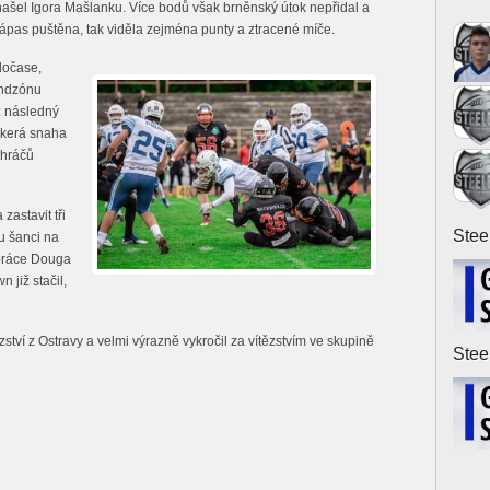
našel Igora Mašlanku. Více bodů však brněnský útok nepřidal a
zápas puštěna, tak viděla zejména punty a ztracené míče.
ločase,
endzónu
z následný
škerá snaha
 hráčů
astavit tři
Steel
u šanci na
upráce Douga
 již stačil,
ězství z Ostravy a velmi výrazně vykročil za vítězstvím ve skupině
Steel