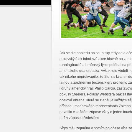
Jak se dle pohledu na soupisky tedy dalo oč
ostravský útok tahal své akce hlavně po ze
runningbacků a brněnský tým spoléhal na př
amerického quaterbacka. Avšak toto věděli i 
tak nikoho nepřekvapilo, že Sígrs s kvalitní d
lajnou a zaplněným boxem, který pro tento zá
i druhý americký hráč Philip Garcia, zastavov
pokusy Steelers. Pokusy Webstera pak zasta
ocelová obrana, která se zlepšuje každým z
příchodu maďarského reprezentanta Zoltana 
povolila v každém zápase vždy o jeden tou
než v zápase předešlém.
Sígrs měli zejména v prvním poločase více ze 