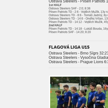
Ostrava Steelers - Pilsen Patriots 
1st HALF
Ostrava Steelers SAF - 2:0; 8:38
Pilsen Patriots TD - 2:6 - Vojtěch Mužík, 13y 
Ostrava Steelers TD - 8:6 - Tomáš Jadrný, 8y 
Ostrava Steelers TD - 14:6 - Ondřej Vršan, 13
Pilsen Patriots TD - 14:12 - Vojtěch Mužík, 4
2nd HALF
Pilsen Patriots TD - 14:18 - Lukáš Bouda, 16
Pilsen Patriots SAF - 14:20; 8:20
FLAGOVÁ LIGA U15
Ostrava Steelers - Brno Sígrs 32:2
Ostrava Steelers - Vysočina Gladia
Ostrava Steelers - Prague Lions 6