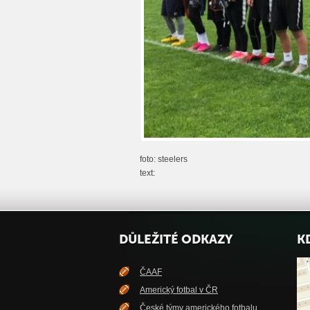
foto: steelers
text:
DŮLEŽITÉ ODKAZY
K
ČAAF
Americký fotbal v ČR
České týmy amerického fotbalu