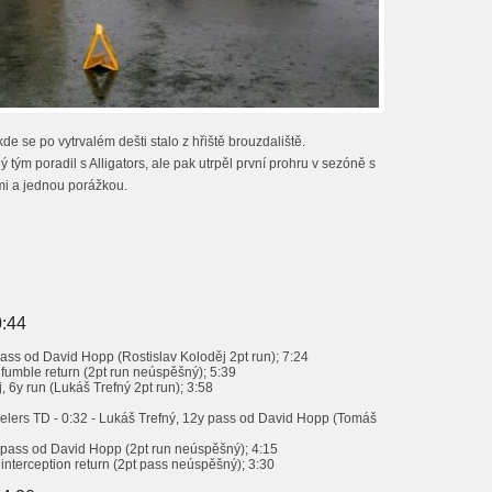
de se po vytrvalém dešti stalo z hřiště brouzdaliště.
ým poradil s Alligators, ale pak utrpěl první prohru v sezóně s
ami a jednou porážkou.
0:44
pass od David Hopp (Rostislav Koloděj 2pt run); 7:24
 fumble return (2pt run neúspěšný); 5:39
, 6y run (Lukáš Trefný 2pt run); 3:58
eelers TD - 0:32 - Lukáš Trefný, 12y pass od David Hopp (Tomáš
y pass od David Hopp (2pt run neúspěšný); 4:15
 interception return (2pt pass neúspěšný); 3:30