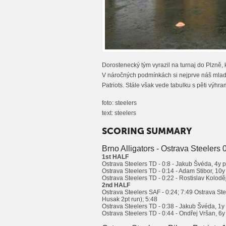
Dorostenecký tým vyrazil na turnaj do Plzně, k
V náročných podmínkách si nejprve náš mladý t
Patriots. Stále však vede tabulku s pěti výhr
foto: steelers
text: steelers
SCORING SUMMARY
Brno Alligators - Ostrava Steelers 
1st HALF
Ostrava Steelers TD - 0:8 - Jakub Švéda, 4y 
Ostrava Steelers TD - 0:14 - Adam Stibor, 10y
Ostrava Steelers TD - 0:22 - Rostislav Koloděj
2nd HALF
Ostrava Steelers SAF - 0:24; 7:49 Ostrava St
Husak 2pt run); 5:48
Ostrava Steelers TD - 0:38 - Jakub Švéda, 1
Ostrava Steelers TD - 0:44 - Ondřej Vršan, 6y