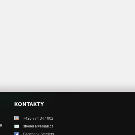
KONTAKTY
+420 774 347 002
ag
steelers@email.cz
Facebook Steelers