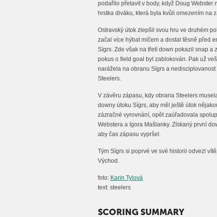
podařilo přetavit v body, když Doug Webster 
hrstka diváku, která byla kvůli omezením na 
Ostravský útok zlepšil svou hru ve druhém po
začal více hýbat míčem a dostal těsně před 
Sígrs. Zde však na třetí down pokazil snap a 
pokus o field goal byl zablokován. Pak už ve
narážela na obranu Sígrs a nedisciplovanost
Steelers.
V závěru zápasu, kdy obrana Steelers musela z
downy útoku Sígrs, aby měl ještě útok nějako
zázračné vyrovnání, opět zaúřadovala spol
Webstera a Igora Mašlanky. Získaný první down
aby čas zápasu vypršel.
Tým Sígrs si poprvé ve své historii odvezl vít
Východ.
foto:
Karin Tylová
text: steelers
SCORING SUMMARY