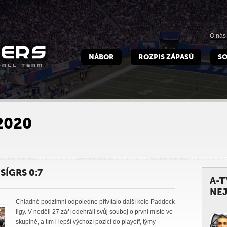
O nás
NÁBOR
ROZPIS ZÁPASŮ
SO
2020
SÍGRS 0:7
A-
NEJ
Chladné podzimní odpoledne přivítalo další kolo Paddock
ligy. V neděli 27.září odehráli svůj souboj o první místo ve
skupině, a tím i lepší výchozí pozici do playoff, týmy