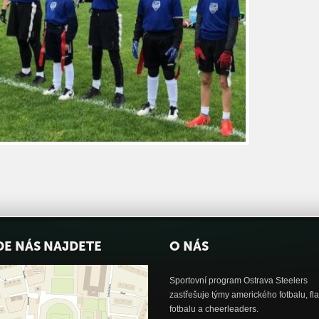
DE NÁS NAJDETE
O NÁS
Sportovní program Ostrava Steelers
zastřešuje týmy amerického fotbalu, fl
fotbalu a cheerleaders.