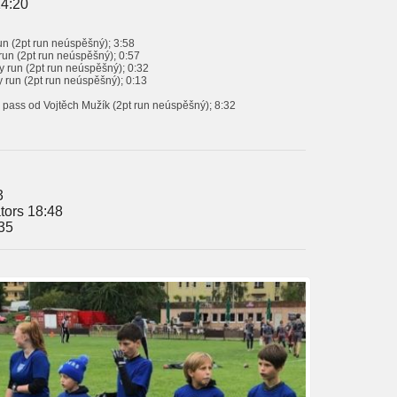
14:20
run (2pt run neúspěšný); 3:58
run (2pt run neúspěšný); 0:57
y run (2pt run neúspěšný); 0:32
5y run (2pt run neúspěšný); 0:13
y pass od Vojtěch Mužík (2pt run neúspěšný); 8:32
3
tors 18:48
:35