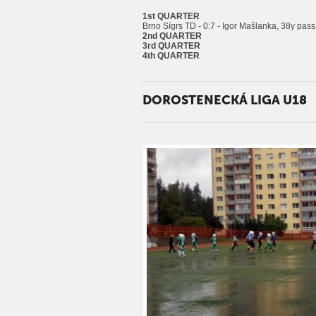
1st QUARTER
Brno Sígrs TD - 0:7 - Igor Mašlanka, 38y pas
2nd QUARTER
3rd QUARTER
4th QUARTER
DOROSTENECKÁ LIGA U18