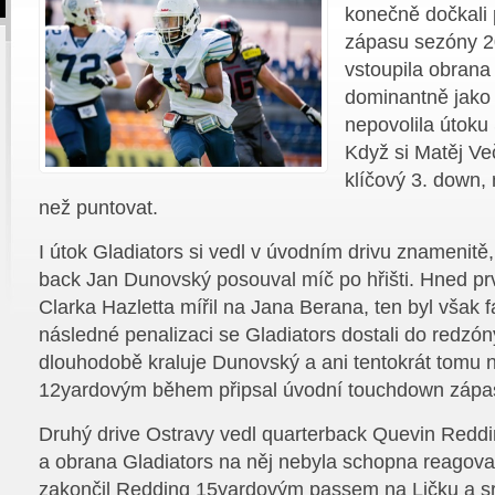
konečně dočkali
zápasu sezóny 2
vstoupila obrana
dominantně jako
nepovolila útoku 
Když si Matěj Ve
klíčový 3. down,
než puntovat.
I útok Gladiators si vedl v úvodním drivu znamenit
back Jan Dunovský posouval míč po hřišti. Hned p
Clarka Hazletta mířil na Jana Berana, ten byl však 
následné penalizaci se Gladiators dostali do redzón
dlouhodobě kraluje Dunovský a ani tentokrát tomu ne
12yardovým během připsal úvodní touchdown zápa
Druhý drive Ostravy vedl quarterback Quevin Redd
a obrana Gladiators na něj nebyla schopna reagova
zakončil Redding 15yardovým passem na Ličku a sr