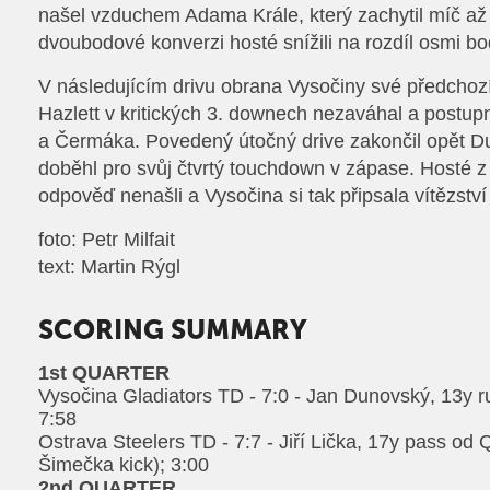
našel vzduchem Adama Krále, který zachytil míč až 
dvoubodové konverzi hosté snížili na rozdíl osmi bo
V následujícím drivu obrana Vysočiny své předchozí
Hazlett v kritických 3. downech nezaváhal a postup
a Čermáka. Povedený útočný drive zakončil opět Du
doběhl pro svůj čtvrtý touchdown v zápase. Hosté 
odpověď nenašli a Vysočina si tak připsala vítězství
foto: Petr Milfait
text: Martin Rýgl
SCORING SUMMARY
1st QUARTER
Vysočina Gladiators TD - 7:0 - Jan Dunovský, 13y ru
7:58
Ostrava Steelers TD - 7:7 - Jiří Lička, 17y pass od 
Šimečka kick); 3:00
2nd QUARTER