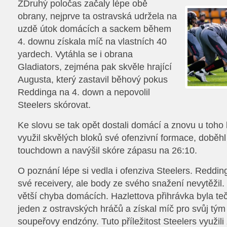
ZDruhý poločas začaly lépe obě
obrany, nejprve ta ostravská udržela na
uzdě útok domácích a sackem během
4. downu získala míč na vlastních 40
yardech. Vytáhla se i obrana
Gladiators, zejména pak skvěle hrající
Augusta, který zastavil běhový pokus
Reddinga na 4. down a nepovolil
Steelers skórovat.
Ke slovu se tak opět dostali domácí a znovu u toho
využil skvělých bloků své ofenzivní formace, doběhl
touchdown a navýšil skóre zápasu na 26:10.
O poznání lépe si vedla i ofenziva Steelers. Redd
své receivery, ale body ze svého snažení nevytěžil. 
větší chyba domácích. Hazlettova přihrávka byla tečo
jeden z ostravských hráčů a získal míč pro svůj tým
soupeřovy endzóny. Tuto příležitost Steelers využil