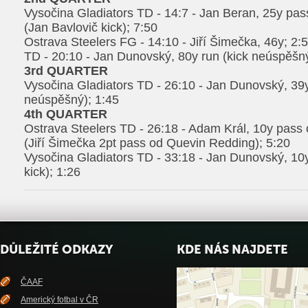
Vysočina Gladiators TD - 14:7 - Jan Beran, 25y pas
(Jan Bavlovič kick); 7:50
Ostrava Steelers FG - 14:10 - Jiří Šimečka, 46y; 2:
TD - 20:10 - Jan Dunovský, 80y run (kick neúspěšný
3rd QUARTER
Vysočina Gladiators TD - 26:10 - Jan Dunovský, 39y
neúspěšný); 1:45
4th QUARTER
Ostrava Steelers TD - 26:18 - Adam Král, 10y pass
(Jiří Šimečka 2pt pass od Quevin Redding); 5:20
Vysočina Gladiators TD - 33:18 - Jan Dunovský, 10y
kick); 1:26
DŮLEŽITÉ ODKAZY
KDE NÁS NAJDETE
ČAAF
Americký fotbal v ČR