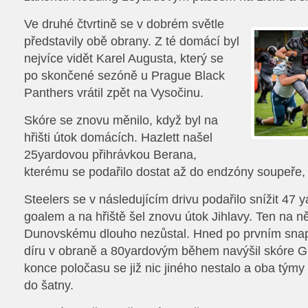
Ve druhé čtvrtině se v dobrém světle
představily obě obrany. Z té domácí byl
nejvíce vidět Karel Augusta, který se
po skončené sezóně u Prague Black
Panthers vrátil zpět na Vysočinu.
Skóre se znovu měnilo, když byl na
hřišti útok domácích. Hazlett našel
25yardovou přihrávkou Berana,
kterému se podařilo dostat až do endzóny soupeře, 
Steelers se v následujícím drivu podařilo snížit 47 
goalem a na hřiště šel znovu útok Jihlavy. Ten na n
Dunovskému dlouho nezůstal. Hned po prvním sna
díru v obraně a 80yardovým během navýšil skóre Gl
konce poločasu se již nic jiného nestalo a oba týmy t
do šatny.