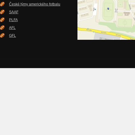
České týmy amerického fotbalu
SAAF
PLFA
AFL
GFL