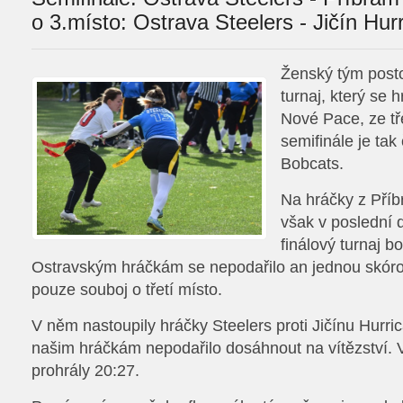
o 3.místo: Ostrava Steelers - Jičín Hur
Ženský tým posto
turnaj, který se 
Nové Pace, ze tř
semifinále je tak
Bobcats.
Na hráčky z Pří
však v poslední 
finálový turnaj b
Ostravským hráčkám se nepodařilo an jednou skórov
pouze souboj o třetí místo.
V něm nastoupily hráčky Steelers proti Jičínu Hurri
našim hráčkám nepodařilo dosáhnout na vítězství.
prohrály 20:27.