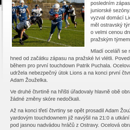
posledním zápasu
juniorské sezóny.
vyzval domácí Li
měl ostravský tým 
o velmi cenou dr
pražským týmem
Mladí oceláři se 
hned od začátku zápasu na pražské lvi vlétli. Poved
během pro první touchdown Patrik Puchala. Ocelo
udržela nebezpečný útok Lions a na konci první čtvr
Adam Žouželka.
Ve druhé čtvrtině na hřišti úřadovaly hlavně obě obr
žádné změny skóre nedočkali.
Až na konci třetí čtvrtiny se opět prosadil Adam Žo
yardovým touchdownem již navýšil na 21:0 a utkání
pod jasnou nadvádou hráčů z Ostravy. Ocelová obra