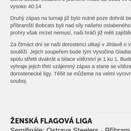
vysoko 40:14
Druhý zápas na turnaji již bylo nutné poze dohrát b
příbramští Bobcats byli nad síly našeho oslabenéh
prohry však mrzet nemusí, naši hráči již měli zajiště
Za čtrnáct dní se naši dorostenci utkají v Jihlavě o v
soutěži. Jejich soupeřem bude tým Vysočina Gladia
spolu střetli dvakrát a bilace vítězství je 1 ku 1. Bu
vyhraje jejich třetí vzájemný zápas a stane se vítě
dorostenecké ligy. Těšit se můžeme na velmi vyrov
souboj.
ŽENSKÁ FLAGOVÁ LIGA
Semifinále: Ostrava Steelers - Příbra