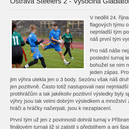
Ostrava Steelers 2 - Vysočina Gladiato
V neděli 24. říjn
flagových týmu o
nejmladší tým po
náš první tým vyr
Pro náš náše nej
poslední turnaj l
bohužel se nim n
jeden zápas. Pro
jim výhra utekla jen o 3 body. Sezónu však náš dru
jen pozitivně. Často totiž nastupovali nasi nejmladší 
protihráčům a tak jakékoliv pozitivní výsledky byly 
výhry jsou tak velmi dobrým výsledkem a množství z
hráči a hráčky načerpali, jsou k nezaplacení.
První tým už jen z povinnosti dohrál turnaj v Příbra
finálovém turnaji již si zajistil s předstihem a ani šp