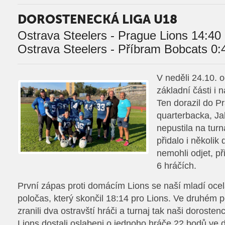
DOROSTENECKÁ LIGA U18
Ostrava Steelers - Prague Lions 14:40
Ostrava Steelers - Příbram Bobcats 0:
V neděli 24.10. o
základní části i 
Ten dorazil do Pr
quarterbacka, Ja
nepustila na turn
přidalo i několik 
nemohli odjet, př
6 hráčích.
První zápas proti domácím Lions se naší mladí ocelář
poločas, který skončil 18:14 pro Lions. Ve druhém 
zranili dva ostravští hráči a turnaj tak naši dorosten
Lions dostali oslabeni o jednoho hráče 22 bodů ve d