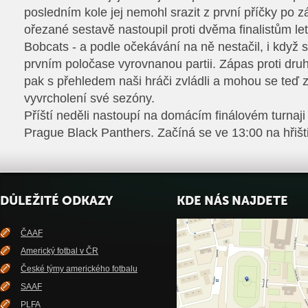
posledním kole jej nemohl srazit z první příčky po z
ořezané sestavě nastoupil proti dvěma finalistům le
Bobcats - a podle očekávání na ně nestačil, i když 
prvním poločase vyrovnanou partii. Zápas proti dr
pak s přehledem naši hráči zvládli a mohou se teď z
vyvrcholení své sezóny.
Příští neděli nastoupí na domácím finálovém turnaji 
Prague Black Panthers. Začíná se ve 13:00 na hřiš
DŮLEŽITÉ ODKAZY
KDE NÁS NAJDETE
ČAAF
Americký fotbal v ČR
České týmy amerického fotbalu
SAAF
PLFA