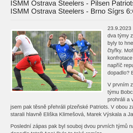
ISMM Ostrava Steelers - Pilsen Patriot
ISMM Ostrava Steelers - Brno Sígrs 6:
23.9.2023 
dva týmy z
byly to hn
čtyřky. Mo
konfrotace
napříč repu
dopadlo? B
V prvním 
týmu Bobca
prohráli a
jsem pak těsně přehráli plzeňské Patriots. V obou 
starali hlavně Eliška Klimešová, Marek Výskala a J
Poslední zápas pak byl souboj dvou prvních týmů na