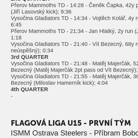
Přerov Mammoths TD - 14:28 - Čeněk Čapka, 42y p
(Jiří Lasovský kick); 9:36
Vysočina Gladiators TD - 14:34 - Vojtěch Kolář, 4y 
6:45
Přerov Mammoths TD - 21:34 - Jan Hlatký, 2y run (J
1:18
Vysočina Gladiators TD - 21:40 - Vít Bezecný, 68y r
neúspěšný); 0:34
3rd QUARTER
Vysočina Gladiators TD - 21:48 - Matěj Majerčák, 5
Bezecný (Matěj Majerčák 2pt pass od Vít Bezecný);
Vysočina Gladiators TD - 21:55 - Matěj Majerčák, 3
Bezecný (Miloslav Hamerník kick); 4:04
4th QUARTER
-
FLAGOVÁ LIGA U15 - PRVNÍ TÝM
ISMM Ostrava Steelers - Příbram Bobca