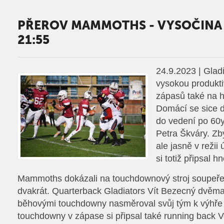
PŘEROV MAMMOTHS - VYSOČINA
21:55
24.9.2023 | Glad
vysokou produkti
zápasů také na 
Domácí se sice d
do vedení po 6
Petra Škváry. Zby
ale jasně v režii
si totiž připsal 
Mammoths dokázali na touchdownový stroj soupeře
dvakrát. Quarterback Gladiators Vít Bezecný dvěm
běhovými touchdowny nasměroval svůj tým k výhře 
touchdowny v zápase si připsal také running back V