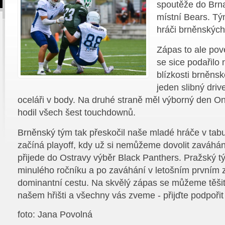
spoutěže do Brna
místní Bears. Tým
hráči brněnských 
Zápas to ale pov
se sice podařilo 
blízkosti brněnsk
jeden slibný driv
oceláři v body. Na druhé straně měl výborný den On
hodil všech šest touchdownů.
Brněnský tým tak přeskočil naše mladé hráče v tabu
začíná playoff, kdy už si nemůžeme dovolit zaváhán
přijede do Ostravy výběr Black Panthers. Pražský t
minulého ročníku a po zaváhání v letošním prvním zá
dominantní cestu. Na skvělý zápas se můžeme těšit
našem hřišti a všechny vás zveme - přijďte podpořit
foto: Jana Povolná