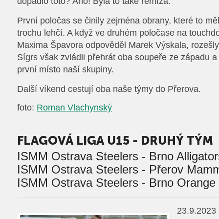
dopadlo toto? Ano! Byla to také remíza.
První poločas se činily zejména obrany, které to mě
trochu lehčí. A když ve druhém poločase na touc
Maxima Špavora odpověděl Marek Výskala, rozešly
Sígrs však zvládli přehrát oba soupeře ze západu a
první místo naší skupiny.
Další víkend cestují oba naše týmy do Přerova.
foto:
Roman Vlachynský
FLAGOVÁ LIGA U15 - DRUHÝ TÝM
ISMM Ostrava Steelers - Brno Alligator
ISMM Ostrava Steelers - Přerov Mamm
ISMM Ostrava Steelers - Brno Orange 
23.9.2023 