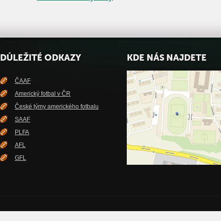
DŮLEŽITÉ ODKAZY
KDE NÁS NAJDETE
ČAAF
Americký fotbal v ČR
České týmy amerického fotbalu
SAAF
PLFA
AFL
GFL