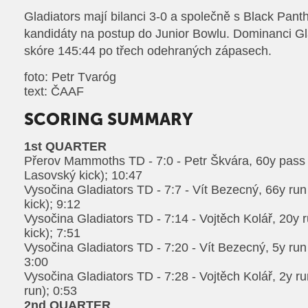
Gladiators mají bilanci 3-0 a společně s Black Pant
kandidáty na postup do Junior Bowlu. Dominanci Gl
skóre 145:44 po třech odehraných zápasech.
foto: Petr Tvaróg
text: ČAAF
SCORING SUMMARY
1st QUARTER
Přerov Mammoths TD - 7:0 - Petr Škvára, 60y pass o
Lasovský kick); 10:47
Vysočina Gladiators TD - 7:7 - Vít Bezecný, 66y ru
kick); 9:12
Vysočina Gladiators TD - 7:14 - Vojtěch Kolář, 20y 
kick); 7:51
Vysočina Gladiators TD - 7:20 - Vít Bezecný, 5y run
3:00
Vysočina Gladiators TD - 7:28 - Vojtěch Kolář, 2y r
run); 0:53
2nd QUARTER