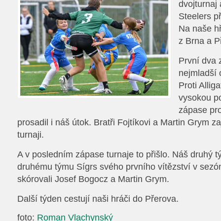
dvojturnaj
Steelers př
Na naše hři
z Brna a P
První dva 
nejmladší o
Proti Allig
vysokou p
zápase pr
prosadil i náš útok. Bratři Fojtíkovi a Martin Grym zaj
turnaji.
A v posledním zápase turnaje to přišlo. Náš druhý t
druhému týmu Sígrs svého prvního vítězství v sez
skórovali Josef Bogocz a Martin Grym.
Další týden cestují naši hráči do Přerova.
foto:
Roman Vlachynský