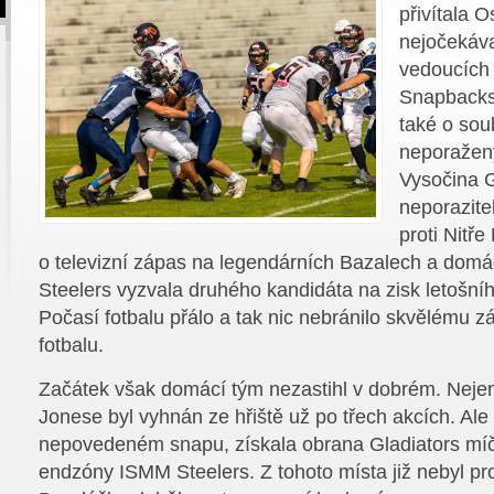
přivítala O
nejočekáva
vedoucích
Snapbacks 
také o sou
neporažen
Vysočina G
neporazite
proti Nitře
o televizní zápas na legendárních Bazalech a dom
Steelers vyzvala druhého kandidáta na zisk letošn
Počasí fotbalu přálo a tak nic nebránilo skvělému z
fotbalu.
Začátek však domácí tým nezastihl v dobrém. Nejen
Jonese byl vyhnán ze hřiště už po třech akcích. Ale
nepovedeném snapu, získala obrana Gladiators míč
endzóny ISMM Steelers. Z tohoto místa již nebyl p