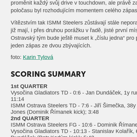
proměnit každý svůj drive v touchdown, ale právě 
poločasu byl rozhodujícím momentem celého zápas
Vítězstvím tak ISMM Steelers zůstávají stále nepora
již mají, i přes druhou porážku v řadě, jisté první m
Ostravský tým bude ještě muset k „číslu jedna“ pro 
jeden zápas ze dvou zbývajících.
foto:
Karin Tylová
SCORING SUMMARY
1st QUARTER
Vysočina Gladiators TD - 0:6 - Jan Dundáček, 1y ru
11:14
ISMM Ostrava Steelers TD - 7:6 - Jiří Šimečka, 38y
Jones (Dominik Římanek kick); 3:48
2nd QUARTER
ISMM Ostrava Steelers FG - 10:6 - Dominik Římane
Vysočina Gladiators TD - 10:13 - Stanislav Kolařík,