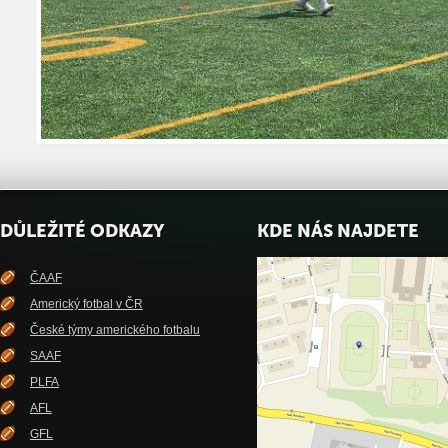
DŮLEŽITÉ ODKAZY
KDE NÁS NAJDETE
ČAAF
Americký fotbal v ČR
České týmy amerického fotbalu
SAAF
PLFA
AFL
GFL