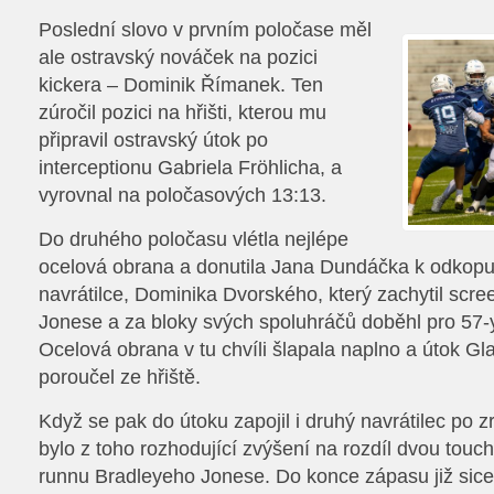
Poslední slovo v prvním poločase měl
ale ostravský nováček na pozici
kickera – Dominik Římanek. Ten
zúročil pozici na hřišti, kterou mu
připravil ostravský útok po
interceptionu Gabriela Fröhlicha, a
vyrovnal na poločasových 13:13.
Do druhého poločasu vlétla nejlépe
ocelová obrana a donutila Jana Dundáčka k odkopu. 
navrátilce, Dominika Dvorského, který zachytil scr
Jonese a za bloky svých spoluhráčů doběhl pro 57
Ocelová obrana v tu chvíli šlapala naplno a útok Gla
poroučel ze hřiště.
Když se pak do útoku zapojil i druhý navrátilec po 
bylo z toho rozhodující zvýšení na rozdíl dvou tou
runnu Bradleyeho Jonese. Do konce zápasu již sice