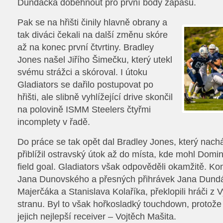
Dundáčka doběhnout pro první body zápasu.
Pak se na hřišti činily hlavně obrany a
tak diváci čekali na další změnu skóre
až na konec první čtvrtiny. Bradley
Jones našel Jiřího Šimečku, který utekl
svému strážci a skóroval. I útoku
Gladiators se dařilo postupovat po
hřišti, ale slibně vyhlížející drive skončil
na polovině ISMM Steelers čtyřmi
incomplety v řadě.
Do práce se tak opět dal Bradley Jones, který nachá
přiblížil ostravský útok až do místa, kde mohl Dom
field goal. Gladiators však odpověděli okamžitě. K
Jana Dunovského a přesných přihrávek Jana Dund
Majerčáka a Stanislava Kolaříka, překlopili hráči z
stranu. Byl to však hořkosladký touchdown, protože s
jejich nejlepší receiver – Vojtěch Mašita.