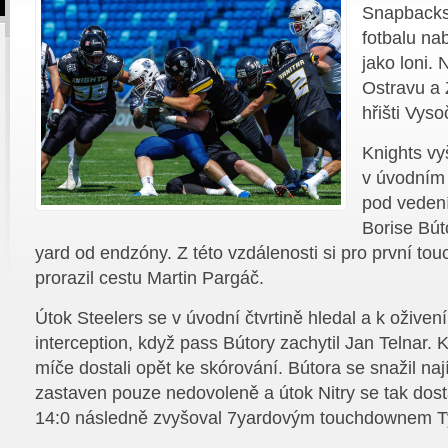
Snapbacks
fotbalu nab
jako loni.
Ostravu a 
hřišti Vyso
Knights vy
v úvodním 
pod veden
Borise Bút
yard od endzóny. Z této vzdálenosti si pro první t
prorazil cestu Martin Pargáč.
Útok Steelers se v úvodní čtvrtině hledal a k ožive
interception, když pass Bútory zachytil Jan Telnar. K
míče dostali opět ke skórování. Bútora se snažil nají
zastaven pouze nedovoleně a útok Nitry se tak dost
14:0 následně zvyšoval 7yardovým touchdownem Ty