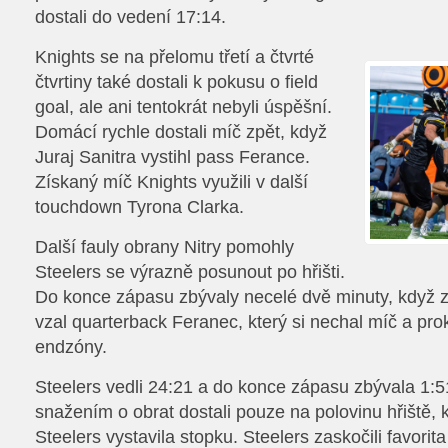
dostali do vedení 17:14.
Knights se na přelomu třetí a čtvrté
čtvrtiny také dostali k pokusu o field
goal, ale ani tentokrát nebyli úspěšní.
Domácí rychle dostali míč zpět, když
Juraj Sanitra vystihl pass Ferance.
Získaný míč Knights využili v další
touchdown Tyrona Clarka.
Další fauly obrany Nitry pomohly
Steelers se výrazně posunout po hřišti.
Do konce zápasu zbývaly necelé dvě minuty, když
vzal quarterback Feranec, který si nechal míč a pro
endzóny.
Steelers vedli 24:21 a do konce zápasu zbývala 1:5
snažením o obrat dostali pouze na polovinu hřiště, 
Steelers vystavila stopku. Steelers zaskočili favorit