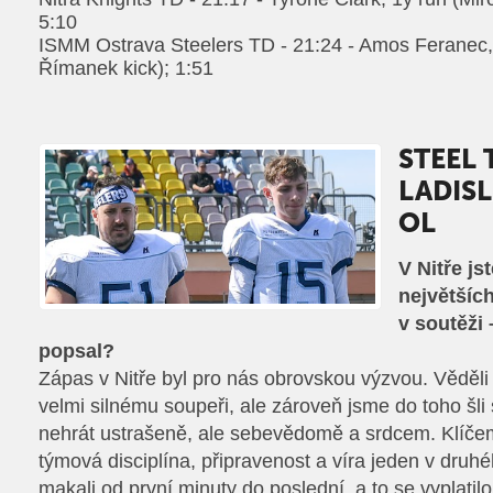
5:10
ISMM Ostrava Steelers TD - 21:24 - Amos Feranec,
Římanek kick); 1:51
STEEL 
LADISL
OL
V Nitře js
největších
v soutěži 
popsal?
Zápas v Nitře byl pro nás obrovskou výzvou. Věděli
velmi silnému soupeři, ale zároveň jsme do toho šli
nehrát ustrašeně, ale sebevědomě a srdcem. Klíčem 
týmová disciplína, připravenost a víra jeden v druh
makali od první minuty do poslední, a to se vyplatilo