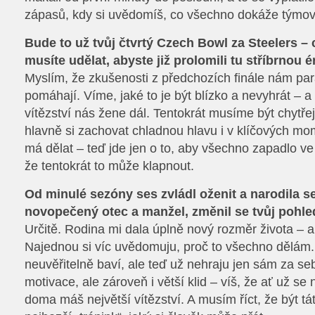
zápasů, kdy si uvědomíš, co všechno dokáže týmo
Bude to už tvůj čtvrtý Czech Bowl za Steelers – c
musíte udělat, abyste již prolomili tu stříbrnou 
Myslím, že zkušenosti z předchozích finále nám p
pomáhají. Víme, jaké to je být blízko a nevyhrát – a
vítězství nás žene dál. Tentokrát musíme být chytře
hlavně si zachovat chladnou hlavu i v klíčových mo
má dělat – teď jde jen o to, aby všechno zapadlo ve
že tentokrát to může klapnout.
Od minulé sezóny ses zvládl oženit a narodila se
novopečený otec a manžel, změnil se tvůj pohle
Určitě. Rodina mi dala úplně nový rozměr života – a
Najednou si víc uvědomuju, proč to všechno dělám
neuvěřitelně baví, ale teď už nehraju jen sám za se
motivace, ale zároveň i větší klid – víš, že ať už se n
doma máš největší vítězství. A musím říct, že být tát