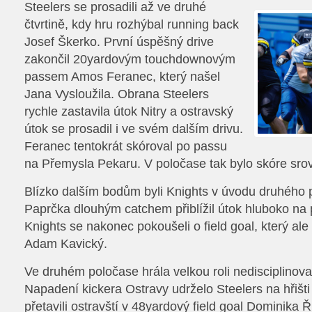
Steelers se prosadili až ve druhé
čtvrtině, kdy hru rozhýbal running back
Josef Škerko. První úspěšný drive
zakončil 20yardovým touchdownovým
passem Amos Feranec, který našel
Jana Vysloužila. Obrana Steelers
rychle zastavila útok Nitry a ostravský
útok se prosadil i ve svém dalším drivu.
Feranec tentokrát skóroval po passu
na Přemysla Pekaru. V poločase tak bylo skóre sro
Blízko dalším bodům byli Knights v úvodu druhého 
Paprčka dlouhým catchem přiblížil útok hluboko na 
Knights se nakonec pokoušeli o field goal, který ale
Adam Kavický.
Ve druhém poločase hrála velkou roli nedisciplinova
Napadení kickera Ostravy udrželo Steelers na hřišti
přetavili ostravští v 48yardový field goal Dominika