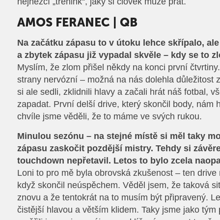
nejhezčí „trénink“, jaký si člověk může přát.
AMOS FERANEC | QB
Na začátku zápasu to v útoku lehce skřípalo, ale 
a zbytek zápasu již vypadal skvěle – kdy se to z
Myslím, že zlom přišel někdy na konci první čtvrtiny
strany nervózní – možná na nás dolehla důležitost 
si ale sedli, zklidnili hlavy a začali hrát náš fotbal
zapadat. První delší drive, který skončil body, nám
chvíle jsme věděli, že to máme ve svých rukou.
Minulou sezónu – na stejné místě si měl taky m
zápasu zaskočit pozdější mistry. Tehdy si závěr
touchdown nepřetavil. Letos to bylo zcela naopa
Loni to pro mě byla obrovská zkušenost – ten drive 
když skončil neúspěchem. Věděl jsem, že taková sit
znovu a že tentokrát na to musím být připravený. Le
čistější hlavou a větším klidem. Taky jsme jako tým 