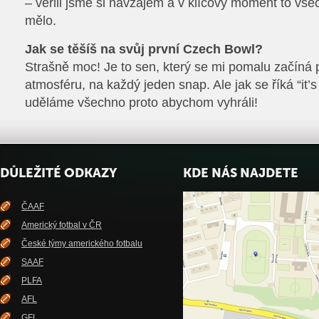
– věřili jsme si navzájem a v klíčový moment to vše
mělo.
Jak se těšíš na svůj první Czech Bowl?
Strašně moc! Je to sen, který se mi pomalu začíná p
atmosféru, na každý jeden snap. Ale jak se říká “it’
uděláme všechno proto abychom vyhráli!
DŮLEŽITÉ ODKAZY
KDE NÁS NAJDETE
ČAAF
Americký fotbal v ČR
České týmy amerického fotbalu
SAAF
PLFA
AFL
GFL