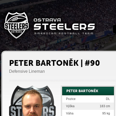
PETER BARTONĚK | #90
Defensive Lineman
PETER BARTONĚK
Pozice
DL
Výška
183 cm
Váha
95 kg