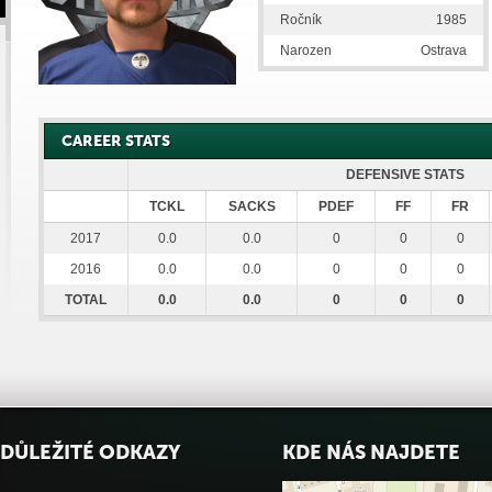
Ročník
1985
Narozen
Ostrava
CAREER STATS
DEFENSIVE STATS
TCKL
SACKS
PDEF
FF
FR
2017
0.0
0.0
0
0
0
2016
0.0
0.0
0
0
0
TOTAL
0.0
0.0
0
0
0
DŮLEŽITÉ ODKAZY
KDE NÁS NAJDETE