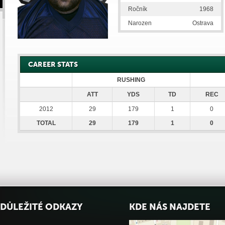
Ročník
1968
Narozen
Ostrava
CAREER STATS
RUSHING
ATT
YDS
TD
REC
2012
29
179
1
0
TOTAL
29
179
1
0
DŮLEŽITÉ ODKAZY
KDE NÁS NAJDETE