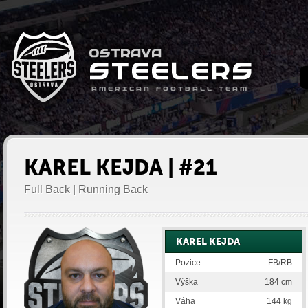
KAREL KEJDA | #21
Full Back | Running Back
KAREL KEJDA
Pozice
FB/RB
Výška
184 cm
Váha
144 kg