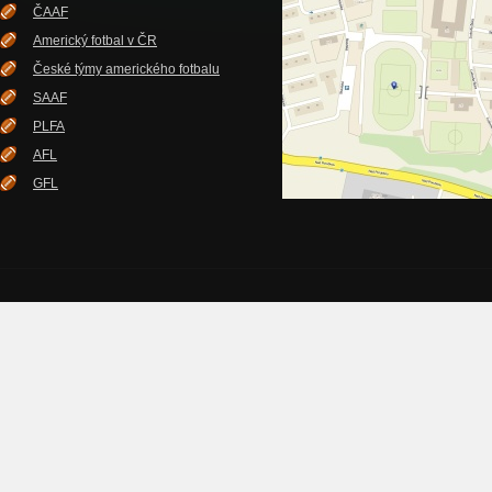
ČAAF
Americký fotbal v ČR
České týmy amerického fotbalu
SAAF
PLFA
AFL
GFL