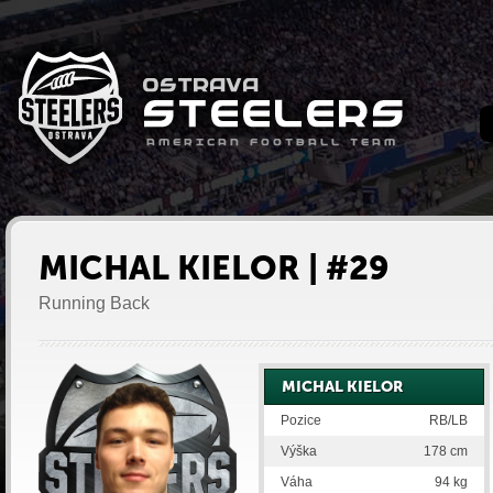
MICHAL KIELOR | #29
Running Back
MICHAL KIELOR
Pozice
RB/LB
Výška
178 cm
Váha
94 kg