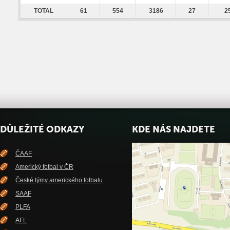
TOTAL
61
554
3186
27
2
DŮLEŽITÉ ODKAZY
KDE NÁS NAJDETE
ČAAF
Americký fotbal v ČR
České týmy amerického fotbalu
SAAF
PLFA
AFL