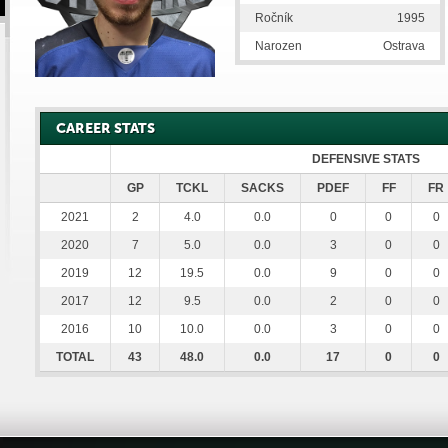
Ročník
1995
Narozen
Ostrava
CAREER STATS
DEFENSIVE STATS
GP
TCKL
SACKS
PDEF
FF
FR
2021
2
4.0
0.0
0
0
0
2020
7
5.0
0.0
3
0
0
2019
12
19.5
0.0
9
0
0
2017
12
9.5
0.0
2
0
0
2016
10
10.0
0.0
3
0
0
TOTAL
43
48.0
0.0
17
0
0