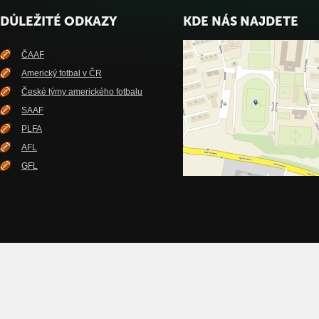
DŮLEŽITÉ ODKAZY
KDE NÁS NAJDETE
ČAAF
Americký fotbal v ČR
České týmy amerického fotbalu
SAAF
PLFA
AFL
GFL