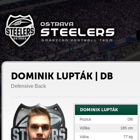
DOMINIK LUPTÁK | DB
Defensive Back
DOMINIK LUPTÁK
Pozice
DB
Výška
185 cm
Váha
77 kg