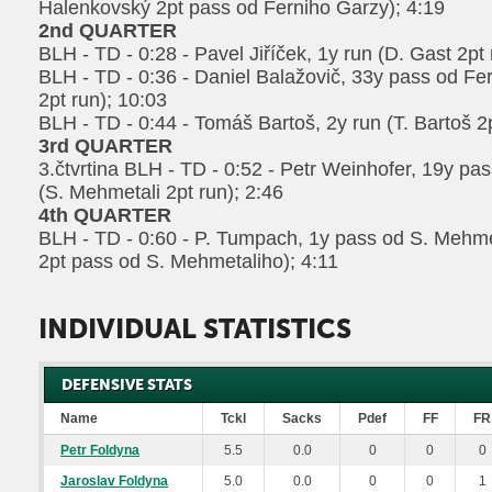
Halenkovský 2pt pass od Ferniho Garzy); 4:19
2nd QUARTER
BLH - TD - 0:28 - Pavel Jiříček, 1y run (D. Gast 2pt 
BLH - TD - 0:36 - Daniel Balažovič, 33y pass od Fer
2pt run); 10:03
BLH - TD - 0:44 - Tomáš Bartoš, 2y run (T. Bartoš 2p
3rd QUARTER
3.čtvrtina BLH - TD - 0:52 - Petr Weinhofer, 19y p
(S. Mehmetali 2pt run); 2:46
4th QUARTER
BLH - TD - 0:60 - P. Tumpach, 1y pass od S. Mehm
2pt pass od S. Mehmetaliho); 4:11
INDIVIDUAL STATISTICS
DEFENSIVE STATS
Name
Tckl
Sacks
Pdef
FF
FR
Petr Foldyna
5.5
0.0
0
0
0
Jaroslav Foldyna
5.0
0.0
0
0
1