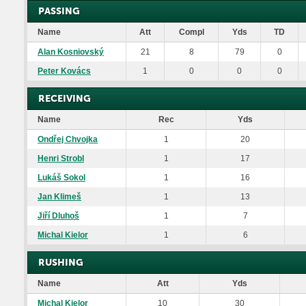
PASSING
Name
Att
Compl
Yds
TD
Alan Kosniovský
21
8
79
0
Peter Kovács
1
0
0
0
RECEIVING
Name
Rec
Yds
Ondřej Chvojka
1
20
Henri Strobl
1
17
Lukáš Sokol
1
16
Jan Klimeš
1
13
Jiří Dluhoš
1
7
Michal Kielor
1
6
RUSHING
Name
Att
Yds
Michal Kielor
10
30