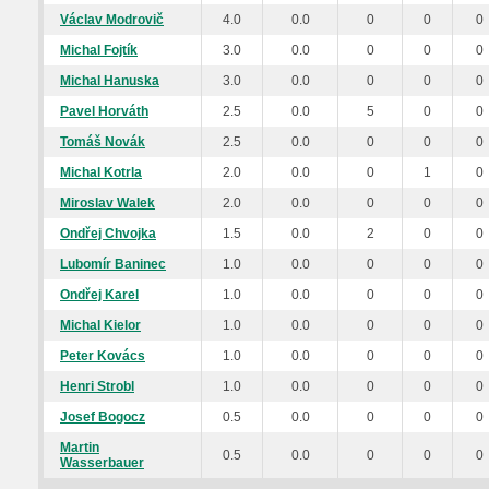
Václav Modrovič
4.0
0.0
0
0
0
Michal Fojtík
3.0
0.0
0
0
0
Michal Hanuska
3.0
0.0
0
0
0
Pavel Horváth
2.5
0.0
5
0
0
Tomáš Novák
2.5
0.0
0
0
0
Michal Kotrla
2.0
0.0
0
1
0
Miroslav Walek
2.0
0.0
0
0
0
Ondřej Chvojka
1.5
0.0
2
0
0
Lubomír Baninec
1.0
0.0
0
0
0
Ondřej Karel
1.0
0.0
0
0
0
Michal Kielor
1.0
0.0
0
0
0
Peter Kovács
1.0
0.0
0
0
0
Henri Strobl
1.0
0.0
0
0
0
Josef Bogocz
0.5
0.0
0
0
0
Martin
0.5
0.0
0
0
0
Wasserbauer