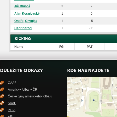
Jiří Dluhoš
3
9
Alan Kosniovský
1
0
Ondřej Chvojka
1
-5
Henri Strobl
1
-11
KICKING
Name
FG
PAT
DŮLEŽITÉ ODKAZY
KDE NÁS NAJDETE
ČAAF
Americký fotbal v ČR
České týmy amerického fotbalu
SAAF
PLFA
AFL