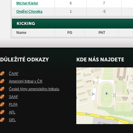
Michal Kielor
6
7
Ondřej Chvojka
1
-5
KICKING
Name
FG
PAT
DŮLEŽITÉ ODKAZY
KDE NÁS NAJDETE
ČAAF
Americký fotbal v ČR
České týmy amerického fotbalu
SAAF
PLFA
AFL
GFL