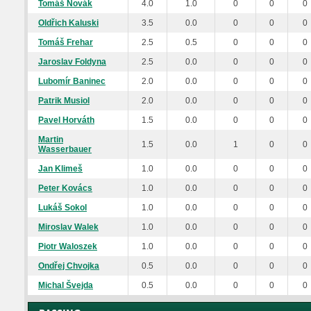
Tomáš Novák
4.0
1.0
0
0
0
Oldřich Kaluski
3.5
0.0
0
0
0
Tomáš Frehar
2.5
0.5
0
0
0
Jaroslav Foldyna
2.5
0.0
0
0
0
Lubomír Baninec
2.0
0.0
0
0
0
Patrik Musiol
2.0
0.0
0
0
0
Pavel Horváth
1.5
0.0
0
0
0
Martin
1.5
0.0
1
0
0
Wasserbauer
Jan Klimeš
1.0
0.0
0
0
0
Peter Kovács
1.0
0.0
0
0
0
Lukáš Sokol
1.0
0.0
0
0
0
Miroslav Walek
1.0
0.0
0
0
0
Piotr Waloszek
1.0
0.0
0
0
0
Ondřej Chvojka
0.5
0.0
0
0
0
Michal Švejda
0.5
0.0
0
0
0