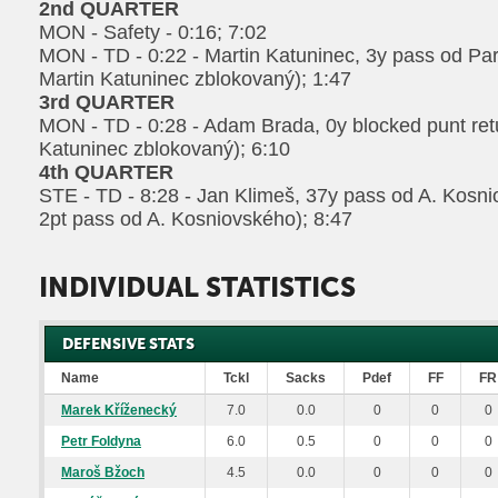
2nd QUARTER
MON - Safety - 0:16; 7:02
MON - TD - 0:22 - Martin Katuninec, 3y pass od Pa
Martin Katuninec zblokovaný); 1:47
3rd QUARTER
MON - TD - 0:28 - Adam Brada, 0y blocked punt retu
Katuninec zblokovaný); 6:10
4th QUARTER
STE - TD - 8:28 - Jan Klimeš, 37y pass od A. Kosn
2pt pass od A. Kosniovského); 8:47
INDIVIDUAL STATISTICS
DEFENSIVE STATS
Name
Tckl
Sacks
Pdef
FF
FR
Marek Kříženecký
7.0
0.0
0
0
0
Petr Foldyna
6.0
0.5
0
0
0
Maroš Bžoch
4.5
0.0
0
0
0