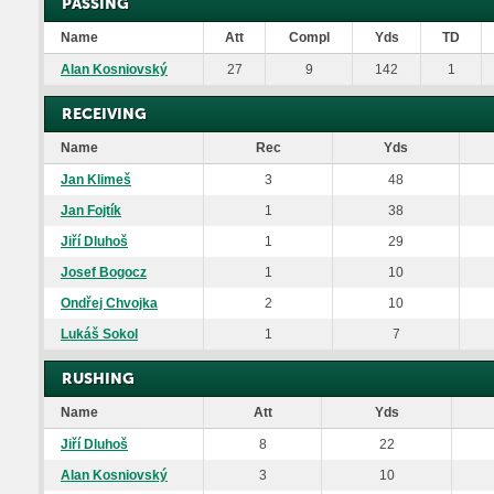
PASSING
Name
Att
Compl
Yds
TD
Alan Kosniovský
27
9
142
1
RECEIVING
Name
Rec
Yds
Jan Klimeš
3
48
Jan Fojtík
1
38
Jiří Dluhoš
1
29
Josef Bogocz
1
10
Ondřej Chvojka
2
10
Lukáš Sokol
1
7
RUSHING
Name
Att
Yds
Jiří Dluhoš
8
22
Alan Kosniovský
3
10