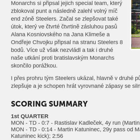
Monarchs si připsal jejich special team, který
zblokoval punt a následně zalehl volný míč
end zóně Steelers. Začal se zlepšovat také
útok, který ve čtvrté čtvrtině zásluhou pasů
Alana Kosniovského na Jana Klimeše a
Ondřeje Chvojku připsal na stranu Steelers 8
bodů. Více už však nezvládl a tak i druhé
naše utkání proti bratislavským Monarchs
skončilo porážkou.
I přes prohru tým Steelers ukázal, hlavně v druhé pů
zlepšuje a je schopen hrát vyrovnané zápasy se sil
SCORING SUMMARY
1st QUARTER
MON - TD - 0:7 - Rastislav Kadleček, 4y run (Martin
MON - TD - 0:14 - Martin Katuninec, 29y pass od M
Katuninec kick); 2:56