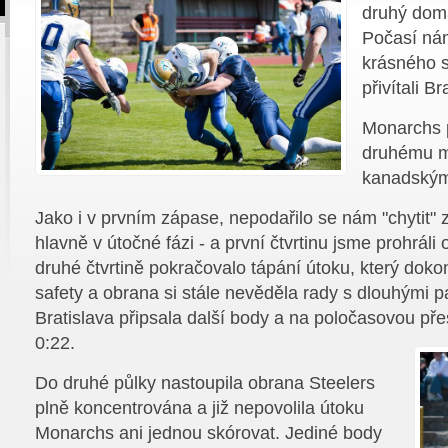
druhý dom
Počasí nám
krásného 
přivítali B
Monarchs p
druhému mě
kanadskými
Jako i v prvním zápase, nepodařilo se nám "chytit" 
hlavně v útočné fázi - a první čtvrtinu jsme prohrál
druhé čtvrtině pokračovalo tápání útoku, který dokon
safety a obrana si stále nevěděla rady s dlouhými 
Bratislava připsala další body a na poločasovou pře
0:22.
Do druhé půlky nastoupila obrana Steelers
plně koncentrována a již nepovolila útoku
Monarchs ani jednou skórovat. Jediné body