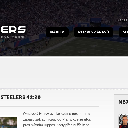
O nás
NÁBOR
ROZPIS ZÁPASŮ
SO
STEELERS 42:20
NEJ
Ostravský tým vyrazil ke svému poslednímu
zápasu základní části do Prahy, kde se utkal
proti místním Hippos. Karty před blížícím se