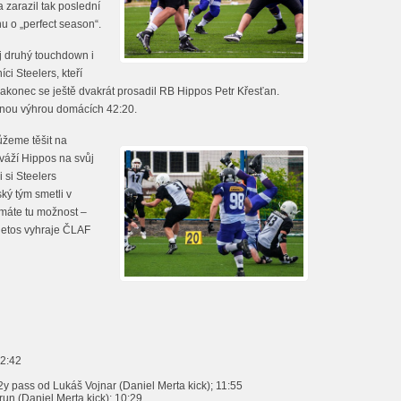
 zarazil tak poslední
u o „perfect season“.
ůj druhý touchdown i
ci Steelers, kteří
akonec se ještě dvakrát prosadil RB Hippos Petr Křesťan.
enou výhrou domácích 42:20.
ůžeme těšit na
váží Hippos na svůj
 si Steelers
ý tým smetli v
máte tu možnost –
 letos vyhraje ČLAF
 2:42
2y pass od Lukáš Vojnar (Daniel Merta kick); 11:55
 run (Daniel Merta kick); 10:29