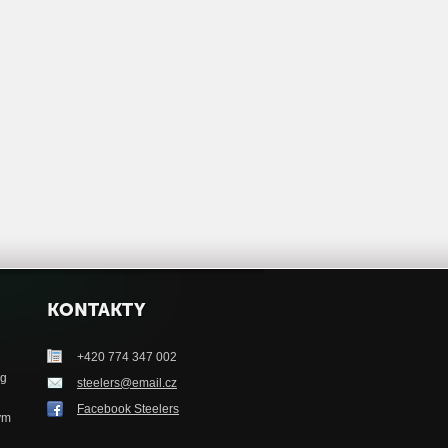
KONTAKTY
+420 774 347 002
ag
steelers@email.cz
Facebook Steelers
tým