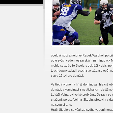
ocelový stroj a nejprve Radek Warchol, po př
poté zvýšil vedení ostravských runningback Mi
mohlo se zdát, že Steelers dokráčí k další po
touchdowny zvládli otočit stav zápasu opět n
stavu 17:14 pro domácí.
Ve třetí čtvrtině na hřišti dominovali hlavně o
domácí, v kombinaci z neutichajícím deštěm, 
Lukáši Vojnarovi velké problémy. Ostrava se 
snažení, po ose Vojnar-Skupin, přetavila v da
na svou stranu.
Hráči Steelers se však ze svého vedení nerad