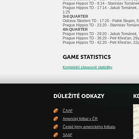
Prague Hippos TD - 9:14 - Stanislav Tománek,
Prague Hippos TD - 17:14 - Jakub Tománek, 
1:25
3rd QUARTER
Ostrava Steelers TD - 17:20 - Patrik Skupin, 
Prague Hippos TD - 23:20 - Stanislav Tománe
4th QUARTER
Prague Hippos TD - 29:20 - Jakub Tománek, 
Prague Hippos TD - 36:20 - Petr Křesťan, 29y 
Prague Hippos TD - 42:20 - Petr Křesťan, 22y
GAME STATISTICS
Kompletní zápasové statistiky
DŮLEŽITÉ ODKAZY
K
ČAAF
Americký fotbal v ČR
České týmy amerického fotbalu
SAAF