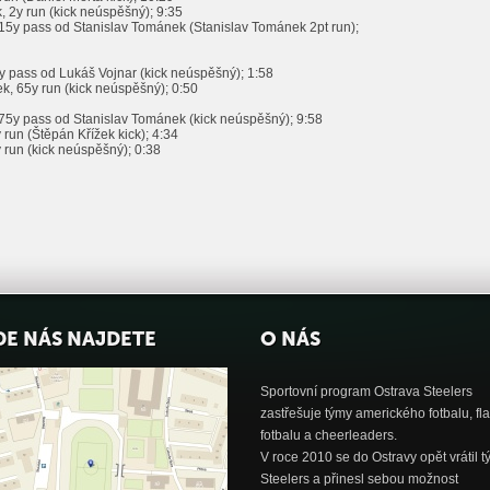
 2y run (kick neúspěšný); 9:35
15y pass od Stanislav Tománek (Stanislav Tománek 2pt run);
5y pass od Lukáš Vojnar (kick neúspěšný); 1:58
k, 65y run (kick neúspěšný); 0:50
75y pass od Stanislav Tománek (kick neúspěšný); 9:58
run (Štěpán Křížek kick); 4:34
 run (kick neúspěšný); 0:38
DE NÁS NAJDETE
O NÁS
Sportovní program Ostrava Steelers
zastřešuje týmy amerického fotbalu, fl
fotbalu a cheerleaders.
V roce 2010 se do Ostravy opět vrátil 
Steelers a přinesl sebou možnost