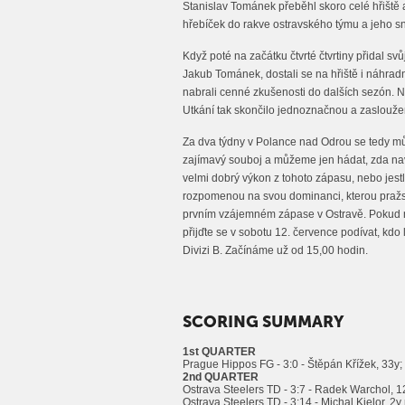
Stanislav Tománek přeběhl skoro celé hřiště a
hřebíček do rakve ostravského týmu a jeho sn
Když poté na začátku čtvrté čtvrtiny přidal sv
Jakub Tománek, dostali se na hřiště i náhradní
nabrali cenné zkušenosti do dalších sezón. N
Utkání tak skončilo jednoznačnou a zaslouž
Za dva týdny v Polance nad Odrou se tedy m
zajímavý souboj a můžeme jen hádat, zda na
velmi dobrý výkon z tohoto zápasu, nebo jestli
rozpomenou na svou dominanci, kterou pražsk
prvním vzájemném zápase v Ostravě. Pokud 
přijďte se v sobotu 12. července podívat, kdo
Divizi B. Začínáme už od 15,00 hodin.
SCORING SUMMARY
1st QUARTER
Prague Hippos FG - 3:0 - Štěpán Křížek, 33y;
2nd QUARTER
Ostrava Steelers TD - 3:7 - Radek Warchol, 1
Ostrava Steelers TD - 3:14 - Michal Kielor, 2y