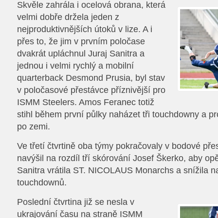
Skvěle zahrála i ocelová obrana, která
velmi dobře držela jeden z
nejproduktivnějších útoků v lize. A i
přes to, že jim v prvním poločase
dvakrát upláchnul Juraj Sanitra a
jednou i velmi rychlý a mobilní
quarterback Desmond Prusia, byl stav
v poločasové přestávce příznivější pro
ISMM Steelers. Amos Feranec totiž
stihl během první půlky naházet tři touchdowny a p
po zemi.
Ve třetí čtvrtině oba týmy pokračovaly v bodové pře
navýšil na rozdíl tří skórování Josef Škerko, aby opě
Sanitra vrátila ST. NICOLAUS Monarchs a snížila na
touchdownů.
Poslední čtvrtina již se nesla v
ukrajování času na straně ISMM