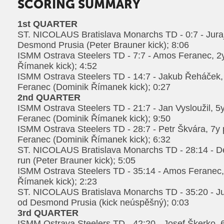
SCORING SUMMARY
1st QUARTER
ST. NICOLAUS Bratislava Monarchs TD - 0:7 - Juraj
Desmond Prusia (Peter Brauner kick); 8:06
ISMM Ostrava Steelers TD - 7:7 - Amos Feranec, 2
Římanek kick); 4:52
ISMM Ostrava Steelers TD - 14:7 - Jakub Řeháček
Feranec (Dominik Římanek kick); 0:27
2nd QUARTER
ISMM Ostrava Steelers TD - 21:7 - Jan Vysloužil, 
Feranec (Dominik Římanek kick); 9:50
ISMM Ostrava Steelers TD - 28:7 - Petr Škvára, 7
Feranec (Dominik Římanek kick); 6:32
ST. NICOLAUS Bratislava Monarchs TD - 28:14 - D
run (Peter Brauner kick); 5:05
ISMM Ostrava Steelers TD - 35:14 - Amos Feranec,
Římanek kick); 2:23
ST. NICOLAUS Bratislava Monarchs TD - 35:20 - Jur
od Desmond Prusia (kick neúspěšný); 0:03
3rd QUARTER
ISMM Ostrava Steelers TD - 42:20 - Josef Škerko, 