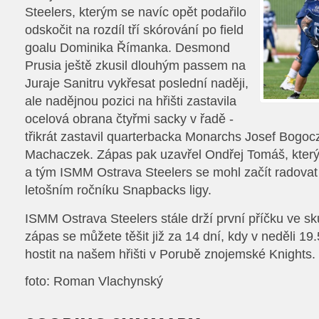
Steelers, kterým se navíc opět podařilo
odskočit na rozdíl tří skórování po field
goalu Dominika Římanka. Desmond
Prusia ještě zkusil dlouhým passem na
Juraje Sanitru vykřesat poslední naději,
ale nadějnou pozici na hřišti zastavila
ocelová obrana čtyřmi sacky v řadě -
třikrát zastavil quarterbacka Monarchs Josef Bogoc
Machaczek. Zápas pak uzavřel Ondřej Tomáš, který z
a tým ISMM Ostrava Steelers se mohl začít radovat 
letošním ročníku Snapbacks ligy.
ISMM Ostrava Steelers stále drží první příčku ve sk
zápas se můžete těšit již za 14 dní, kdy v neděli 1
hostit na našem hřišti v Porubě znojemské Knights.
foto: Roman Vlachynský