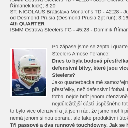
Římanek kick); 8:20
ST. NICOLAUS Bratislava Monarchs TD - 42:28 - Jur
od Desmond Prusia (Desmond Prusia 2pt run); 3:1
4th QUARTER
ISMM Ostrava Steelers FG - 45:28 - Dominik Říman
Po zápase jsme se zeptali quar
Steelers Amose Ferance:
Dnes to byla bodová přestřelka.
defensivní bitvy, které jsou víc
Steelers?
Jako quarterbacka mě samozřejmě
přestřelky, než defensivní fotbal
fotbal nejde hrát jenom ofenzivn
nejdůležitější částí úspěšného f
to bylo vice ofenzivní a já jsem rád, že jsme mohli 
nemá jenom silnou obranu, ale také produktivní úto
Tři passové a dva runnové touchdowny. Jak se h