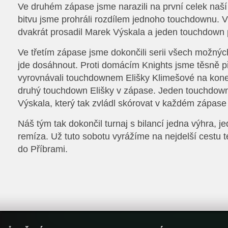
Ve druhém zápase jsme narazili na první celek naší
bitvu jsme prohráli rozdílem jednoho touchdownu.
dvakrát prosadil Marek Výskala a jeden touchdown p
Ve třetím zápase jsme dokončili serii všech možnýc
jde dosáhnout. Proti domácím Knights jsme těsně
vyrovnávali touchdownem Elišky Klimešové na kone
druhý touchdown Elišky v zápase. Jeden touchdown 
Výskala, který tak zvládl skórovat v každém zápase 
Náš tým tak dokončil turnaj s bilancí jedna výhra, j
remíza. Už tuto sobotu vyrážíme na nejdelší cestu 
do Příbrami.