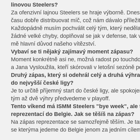
linovou Steelers?
Za ofenzivní lajnou Steelers se hraje výborně. Dn
času dobře distribuovat míč, což nám dávalo příležit
Každopádně musím pochválit celý tým, který neděla
žádné velké chyby, doplňoval se jak v defense, tak v
mě hlavní důvod našeho vítězství.
Vybaví se ti nějaký zajímavý moment zápasu?
Moment konkrétně asi ne, možná radost po touchd
a Jana Vysloužila, kteří skórovali v letošní sezóně 
Druhý zápas, který si odehrál celý a druhá výhra.
do nejvyšší české ligy?
Je to určitě příjemný start do české ligy, ale spokoje
tým až dvě výhry předvedeme v playoff.
Tento víkend má ISMM Steelers "bye week", ale 
reprezentací do Belgie. Jak se těšíš na zápas?
Na zápas reprezentace se samozřejmě těším. Je ta
se kterýma jedeme do Belgie jenom za jedním cílem