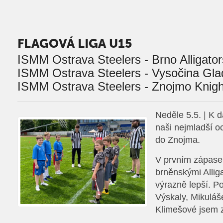
FLAGOVÁ LIGA U15
ISMM Ostrava Steelers - Brno Alligator
ISMM Ostrava Steelers - Vysočina Glad
ISMM Ostrava Steelers - Znojmo Knigh
Neděle 5.5. | K da
naši nejmladší oc
do Znojma.
V prvním zápase 
brněnskými Alliga
výrazně lepší. 
Výskaly, Mikuláše
Klimešové jsem zv