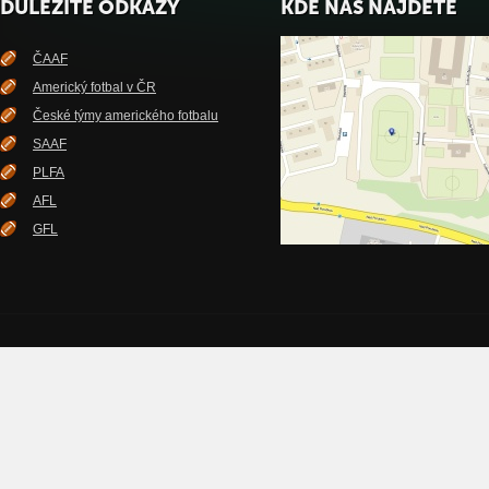
DŮLEŽITÉ ODKAZY
KDE NÁS NAJDETE
ČAAF
Americký fotbal v ČR
České týmy amerického fotbalu
SAAF
PLFA
AFL
GFL