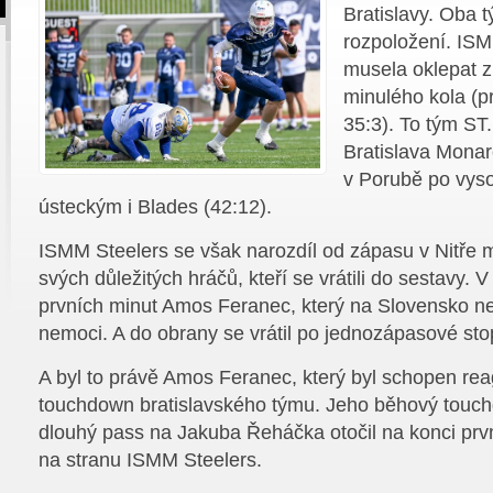
Bratislavy. Oba t
rozpoložení. ISM
musela oklepat z
minulého kola (p
35:3). To tým S
Bratislava Monarc
v Porubě po vys
ústeckým i Blades (42:12).
ISMM Steelers se však narozdíl od zápasu v Nitře m
svých důležitých hráčů, kteří se vrátili do sestavy. 
prvních minut Amos Feranec, který na Slovensko ne
nemoci. A do obrany se vrátil po jednozápasové st
A byl to právě Amos Feranec, který byl schopen re
touchdown bratislavského týmu. Jeho běhový touc
dlouhý pass na Jakuba Řeháčka otočil na konci prvn
na stranu ISMM Steelers.